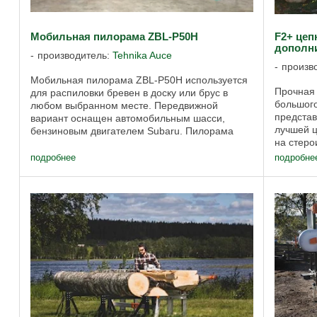
Мобильная пилорама ZBL-P50H
F2+ цеп
дополн
производитель:
Tehnika Auce
произв
Мобильная пилорама ZBL-P50H используется
Прочная 
для распиловки бревен в доску или брус в
большог
любом выбранном месте. Передвижной
представ
вариант оснащен автомобильным шасси,
лучшей ц
бензиновым двигателем Subaru. Пилорама
на стеро
имеет рельсовый путь, длиной 7,8 м и кареткау
и отвеча
с ручным ...
подробнее
подробне
нужна ...