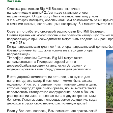
Заказать.
Система распиловки Big Mill Базовая включает
направляющую длиной 2,75м и две стальные опоры
направляющей. Опоры могут быть установлены под углом
90° в четырех позициях, обеспечивая Вам возможность резки прям
с точными шагами, облегчающими настройку, Вы можете быстро и т
Советы по работе с системой распиловки Big Mill Базовая:
Пилите бревна как можно короче и вы получите наилучшую точност
направляющие при необходимости могут быть соединены и расшире
1 м и 2,75 м.
Когда направляющая длиннее 4 м, опора направляющей должна быт
бревно длиннее 7м,
должны использоваться две опоры
направляющей.
Timberjig и линейки Системы Big Mill могут также
использоваться на Пилораме Logosol или на
деревообрабатывающем станке, если Вы захотите
модернизировать ваше оборудование для распиловки.
В стандартной комплектации есть все, что нужно для
пиления, однако каждый компонент может быть заказан
отдельно. У нас есть цепные пилы, пильные шины и цепи,
которые подходят для пилки бревен, но Вы можете также
использовать стандартное оборудование, если в Вашем
распоряжении имеется цепная пила с двумя крепежными
болтами. Испытываешь непередаваемое ощущение, когда
держишь в руках свою первую распиленную доску!
Если у Вас есть вопросы, Вам поможет наш практический