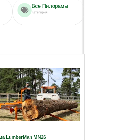
Все Пилорамы
Категория
ма LumberMan MN26