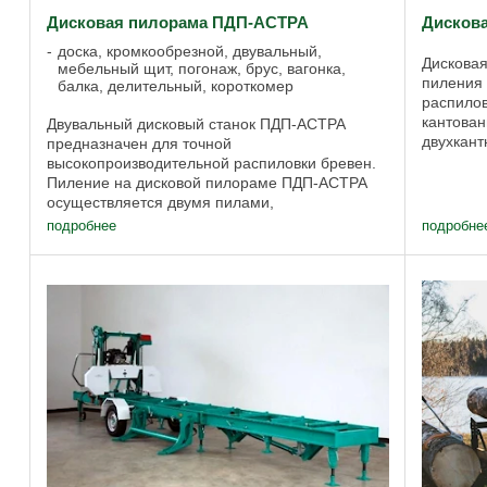
Дисковая пилорама ПДП-АСТРА
Дискова
доска, кромкообрезной, двувальный,
Дисковая
мебельный щит, погонаж, брус, вагонка,
пиления
балка, делительный, короткомер
распилов
кантован
Двувальный дисковый станок ПДП-АСТРА
двухкант
предназначен для точной
доски и 
высокопроизводительной распиловки бревен.
Пиление на дисковой пилораме ПДП-АСТРА
осуществляется двумя пилами,
расположенными в одной плоскости. Пильный
подробнее
подробне
узел дисковой пилорамы ПДП-АСТРА ...