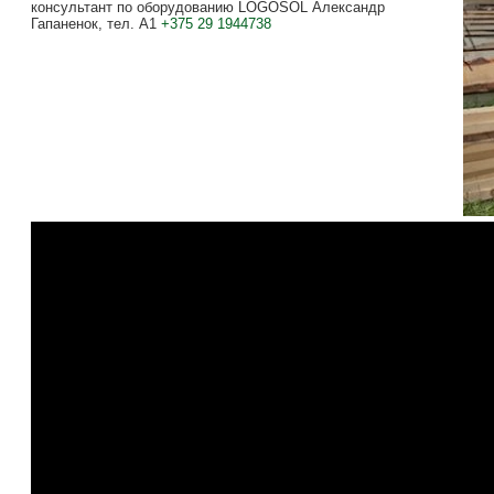
консультант по оборудованию LOGOSOL Александр
Гапаненок, тел. А1
+375 29 1944738