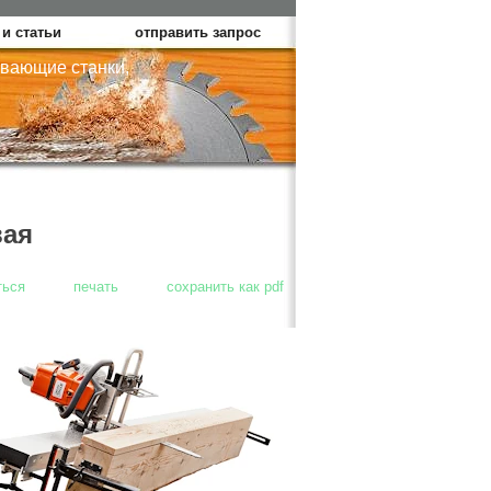
и статьи
отправить запрос
вающие станки,
вая
ться
печать
сохранить как pdf