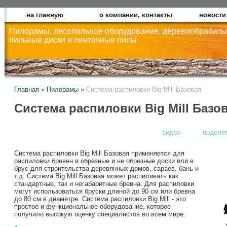
на главную
о компании, контакты
новости 
Пилорамы, лесопильное оборудование, деревообрабаты
пильные диски и ленточные пилы
Главная
»
Пилорамы
»
Система распиловки Big Mill Базовая
Система распиловки Big Mill Базо
видео
подели
Система распиловки Big Mill Базовая применяется для
распиловки бревен в обрезные и не обрезные доски или в
брус для строительства деревянных домов, сараев, бань и
т.д. Система Big Mill Базовая может распиливать как
стандартные, так и негабаритные бревна. Для распиловки
могут использоваться бруски длиной до 90 см или бревна
до 80 см в диаметре. Cистема распиловки Big Mill - это
простое и функциональное оборудование, которое
получило высокую оценку специалистов во всем мире.