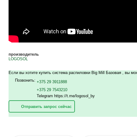
производитель
LOGOSOL
Если вы хотите купить система распиловки Big Mill Базовая , вы мо
Позвонить:
+375 29 3911888
+375 29 7543210
Telegram https://t.me/logosol_by
Отправить запрос сейчас