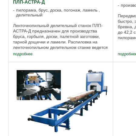
ПЛП-АСТРА-Д
произв
пилорама, брус, доска, погонаж, ламель ,
делительный
Передви
быстро, 
Ленточнопильный делительный станок ПЛП-
бревна, 
АСТРА-Д предназначен для производства
до 42,2 
бруса, горбыля, доски, палетной заготовки,
пилораме
тарной дощечки и ламели. Распиловка на
метров в
ленточнопильном делительном станке ведется
для ...
с непрерывной подачей заготовок в зону
подробнее
подробне
пиления. ...