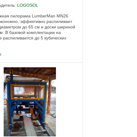
одитель:
LOGOSOL
жная пилорама LumberMan MN26
экономно, эффективно распиливает
диаметром до 65 см и доски шириной
см. В базовой комплектации на
 распиливается до 5 кубических
 день. Пилорама отлично подходит
е