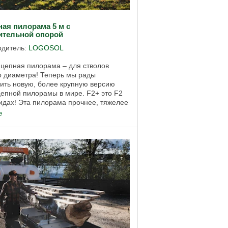
ная пилорама 5 м с
ительной опорой
одитель:
LOGOSOL
цепная пилорама – для стволов
о диаметра! Теперь мы рады
ить новую, более крупную версию
епной пилорамы в мире. F2+ это F2
идах! Эта пилорама прочнее, тяжелее
ет требованиям клиентов, которым
е