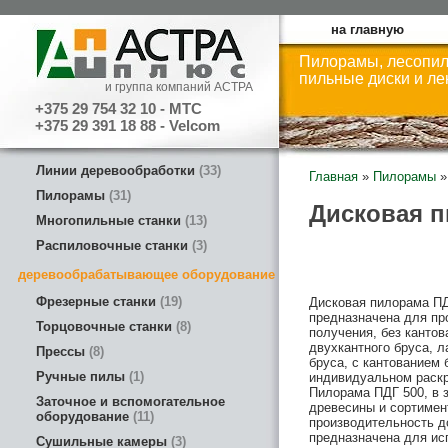
на главную
Пилорамы, лесопил
пильные диски и л
и группа компаний АСТРА
+375 29 754 32 10 - МТС
+375 29 391 18 88 - Velcom
Линии деревообработки
33
Главная
»
Пилорамы
»
Пилорамы
31
Дисковая п
Многопильные станки
13
Распиловочные станки
3
деревообрабатывающее оборудование
Фрезерные станки
19
Дисковая пилорама ПД
предназначена для пр
Торцовочные станки
8
получения, без кантов
двухкантного бруса, л
Прессы
8
бруса, с кантованием 
Ручные пилы
1
индивидуальном раскр
Пилорама ПДГ 500, в 
Заточное и вспомогательное
древесины и сортимен
оборудование
11
производительность до
предназначена для ис
Сушильные камеры
3