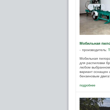
Мобильная пило
производитель:
T
Мобильная пилора
для распиловки бр
любом выбранном
вариант оснащен 
бензиновым двига
имеет рельсовый п
кареткау с ручным 
подробнее