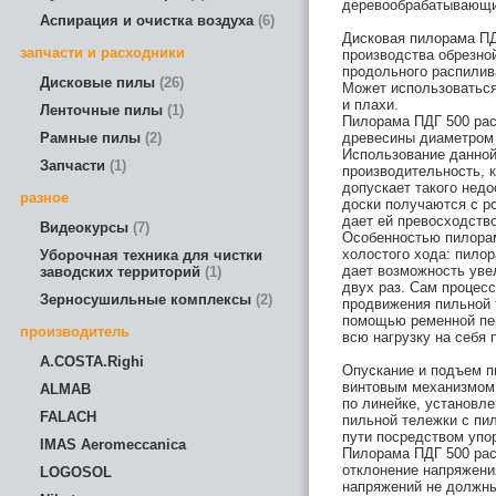
деревообрабатывающи
Аспирация и очистка воздуха
6
Дисковая пилорама ПД
запчасти и расходники
производства обрезной
продольного распилив
Дисковые пилы
26
Может использоваться
и плахи.
Ленточные пилы
1
Пилорама ПДГ 500 ра
Рамные пилы
2
древесины диаметром 
Использование данно
Запчасти
1
производительность, к
допускает такого недо
разное
доски получаются с р
дает ей превосходств
Видеокурсы
7
Особенностью пилорам
холостого хода: пилор
Уборочная техника для чистки
дает возможность уве
заводских территорий
1
двух раз. Сам процес
Зерносушильные комплексы
2
продвижения пильной 
помощью ременной пер
производитель
всю нагрузку на себя
A.COSTA.Righi
Опускание и подъем п
винтовым механизмом 
ALMAB
по линейке, установл
FALACH
пильной тележки с пи
пути посредством упо
IMAS Aeromeccanica
Пилорама ПДГ 500 рас
отклонение напряжени
LOGOSOL
напряжений не должны