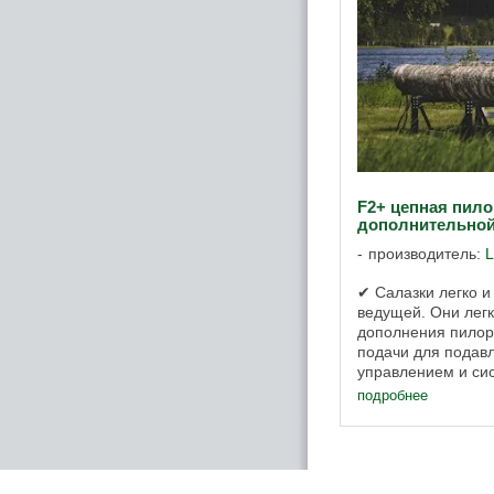
F2+ цепная пило
дополнительно
производитель:
✔ Салазки легко и
ведущей. Они лег
дополнения пилор
подачи для подав
управлением и си
охлаждения. ✔ Ид
подробнее
операции ...