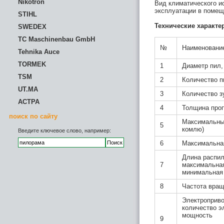
Nikotron
Вид климатического и
эксплуатации в помещ
STIHL
Технические характе
SWEDEX
TC Maschinenbau GmbH
№
Наименование
Tehnika Auce
TORMEK
1
Диаметр пил,
TSM
2
Количество п
UT.MA
3
Количество з
АСТРА
4
Толщина про
поиск по сайту
Максимальный
5
комлю)
Введите ключевое слово, например:
6
Максимальна
Длина распил
7
максимальна
минимальная
8
Частота вращ
Электроприво
количество э
мощность
9