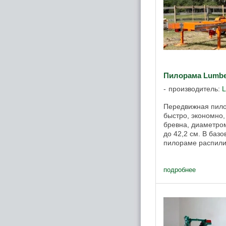
Пилорама Lumb
производитель:
Передвижная пил
быстро, экономно
бревна, диаметром
до 42,2 см. В баз
пилораме распилив
метров в день. Пи
для ...
подробнее