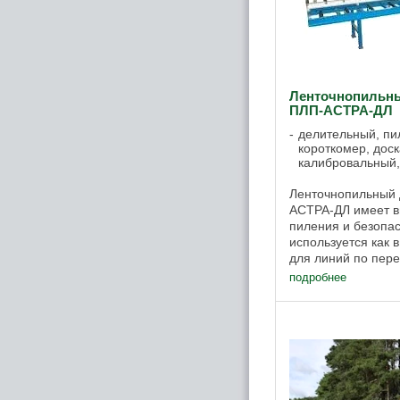
Ленточнопильны
ПЛП-АСТРА-ДЛ
делительный, пил
короткомер, доск
калибровальный,
Ленточнопильный 
АСТРА-ДЛ имеет вы
пиления и безопас
используется как в
для линий по пере
пиломатериалов д
подробнее
облицовочной ...