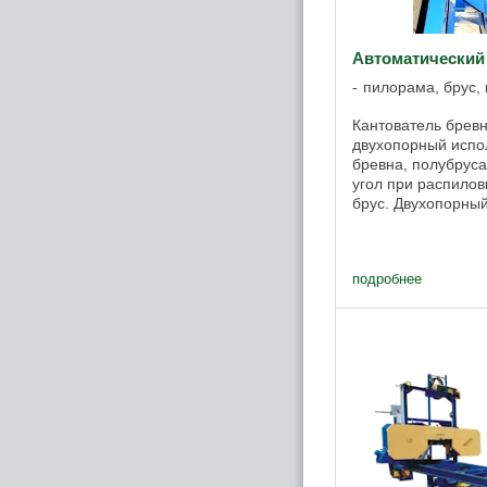
Автоматический
пилорама, брус, 
Кантователь брев
двухопорный испо
бревна, полубруса
угол при распиловк
брус. Двухопорны
кантователь бревн
станину ленточной 
подробнее