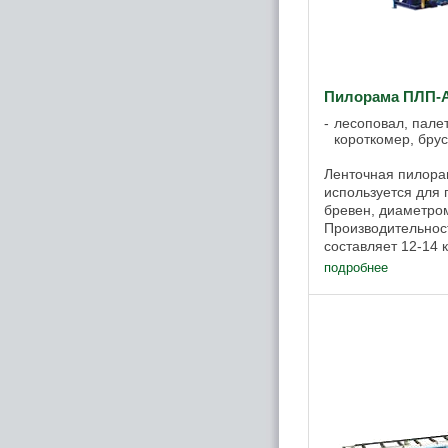
Пилорама ПЛП-
лесоповал, палет
короткомер, бру
Ленточная пилор
используется для
бревен, диаметро
Производительнос
составляет 12-14 
. А при необходи
подробнее
распиловки, с уста