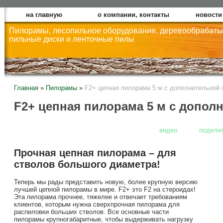
на главную
о компании, контакты
новости 
Пилорамы, лесопильное оборудование, деревообрабаты
пильные диски и ленточные пилы
Главная
»
Пилорамы
»
F2+ цепная пилорама 5 м с дополнительной 
F2+ цепная пилорама 5 м с допол
видео
подели
Прочная цепная пилорама – для
стволов большого диаметра!
Теперь мы рады представить новую, более крупную версию
лучшей цепной пилорамы в мире. F2+ это F2 на стероидах!
Эта пилорама прочнее, тяжелее и отвечает требованиям
клиентов, которым нужна сверхпрочная пилорама для
распиловки больших стволов. Все основные части
пилорамы крупногабаритные, чтобы выдерживать нагрузку