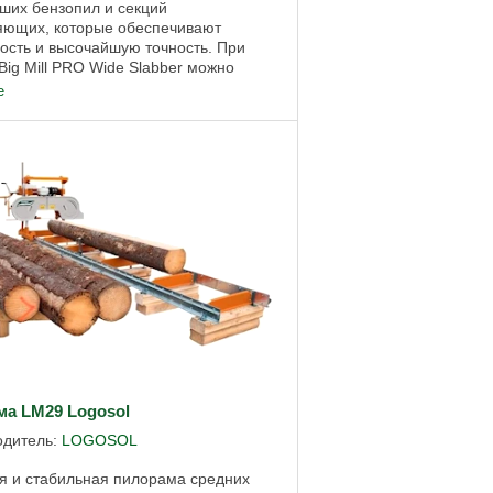
ших бензопил и секций
яющих, которые обеспечивают
ость и высочайшую точность. При
ig Mill PRO Wide Slabber можно
 широкие доски с необработанными
е
з ценных ...
ма LM29 Logosol
одитель:
LOGOSOL
я и стабильная пилорама средних