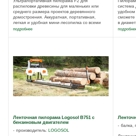
Ультрапортативная пилорама F2 для
Пилорама
распиловки древесины для маленьких или
система 
среднего размера проектов деревянного
удобном 
домостроения. Аккуратная, портативная,
сможете 
легкая и удобная мини-лесопилка со всеми
в диамет
функциями для распиловки стволов
на место
подробнее
подробне
диаметром до 60 см. ...
Ленточная пилорама Logosol B751 c
Ленточ
бензиновым двигателем
балка, 
производитель:
LOGOSOL