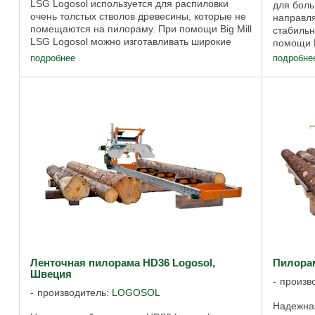
LSG Logosol используется для распиловки
для боль
очень толстых стволов древесины, которые не
направл
помещаются на пилораму. При помощи Big Mill
стабильн
LSG Logosol можно изготавливать широкие
помощи B
неструганые доски, которые затем ...
вырезать
подробнее
подробне
краями и
Ленточная пилорама HD36 Logosol,
Пилора
Швеция
произв
производитель:
LOGOSOL
Надежна