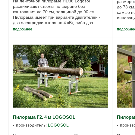
На ленточной пилораме HD36 Logosol
размеров
распиливают стволы по ширине без
до 73 см
кантования до 70 см, толщиной до 90 см.
самые п
Пилорама имеет три варианта двигателей -
инноваци
два электродвигателя по 4 кВт, либо два
головки 
двигателя по 6 кВт или бензиновый двигатель.
пильной .
подробнее
подробне
Дополнительно ...
Пилорама F2, 4 м LOGOSOL
Пилора
производитель:
LOGOSOL
произв