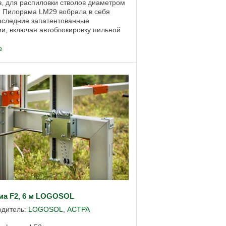
, для распиловки стволов диаметром
. Пилорама LM29 вобрала в себя
оследние запатентованные
и, включая автоблокировку пильной
и листовую технологию изготовления
..
е
ма F2, 6 м LOGOSOL
одитель:
LOGOSOL
,
АСТРА