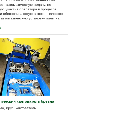
ая пилорама АСТРА+ мощностью
еет автоматическую подачу, не
ю участия оператора в процессе
 и обеспечивающую высокое качество
 автоматическую установку пилы на
мую толщину доски; автоматический
е
ический кантователь бревна
а, брус, кантователь