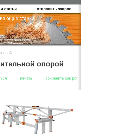
и статьи
отправить запрос
вающие станки,
опорой
нительной опорой
ться
печать
сохранить как pdf