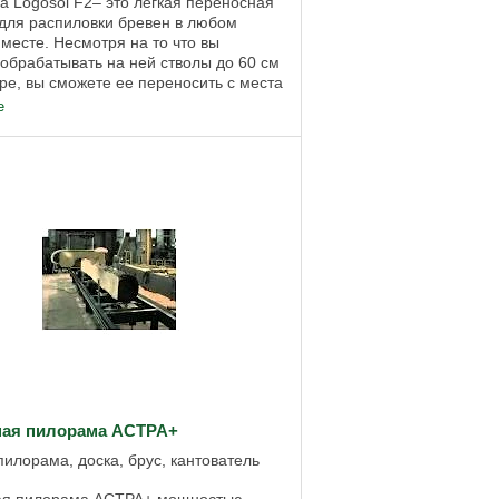
 Logosol F2– это легкая переносная
для распиловки бревен в любом
месте. Несмотря на то что вы
обрабатывать на ней стволы до 60 см
ре, вы сможете ее переносить с места
 вручную. Конструкция состоит из ...
е
ная пилорама АСТРА+
пилорама, доска, брус, кантователь