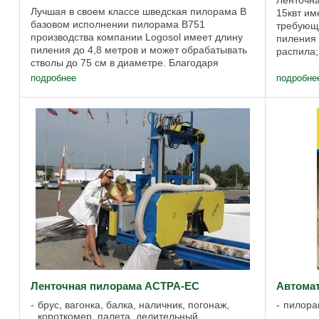
Ленточн
Лучшая в своем классе шведская пилорама В
15квт им
базовом исполнении пилорама B751
требующу
производства компании Logosol имеет длину
пиления
пиления до 4,8 метров и может обрабатывать
распила;
стволы до 75 см в диаметре. Благодаря
необходи
фиксированным шагам глубины резания
...
подробнее
подробне
можно легко и ...
Ленточная пилорама АСТРА-ЕС
Автомат
брус, вагонка, балка, наличник, погонаж,
пилорам
короткомер, палета, делительный,