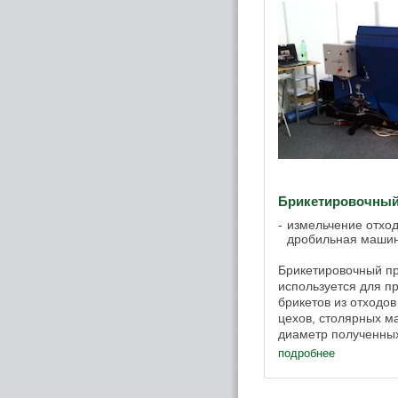
Брикетировочный 
измельчение отход
дробильная маши
Брикетировочный пр
используется для п
брикетов из отход
цехов, столярных ма
диаметр полученных
сжигания в домашних
подробнее
в том ...