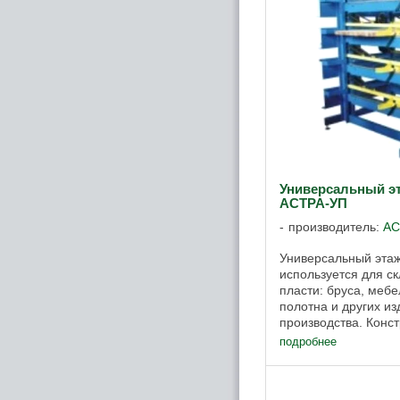
Универсальный э
АСТРА-УП
производитель:
АС
Универсальный эта
используется для ск
пласти: бруса, мебе
полотна и других и
производства. Конс
пресса ваймы ПС-А
подробнее
собой ...