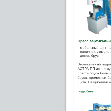
Пресс вертикаль
мебельный щит, пар
наличник, ламель 
доска, брус
Вертикальный гидра
АСТРА-ПП используе
пласти бруса больш
бруса, пролетных ба
щита. Секционная к
ПС-АСТРА-ПП позвол
наращивать ...
подробнее