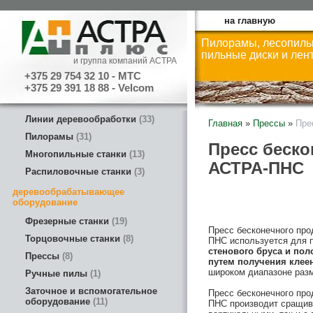
на главную
Пилорамы, лесопиль
пильные диски и лен
и группа компаний АСТРА
+375 29 754 32 10 - МТС
+375 29 391 18 88 - Velcom
Линии деревообработки
33
Главная
»
Прессы
»
Пре
Пилорамы
31
Пресс беско
Многопильные станки
13
АСТРА-ПНС
Распиловочные станки
3
деревообрабатывающее
оборудование
Фрезерные станки
19
Пресс бесконечного пр
Торцовочные станки
8
ПНС используется для 
стенового бруса и пол
Прессы
8
путем получения клее
широком диапазоне разм
Ручные пилы
1
Заточное и вспомогательное
Пресс бесконечного пр
оборудование
11
ПНС производит сращива