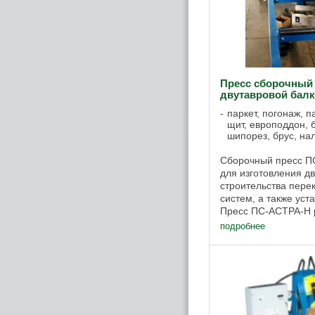
Пресс сборочный
двутавровой бал
паркет, погонаж, 
щит, европоддон, б
шипорез, брус, на
Сборочный пресс П
для изготовления д
строительства пере
систем, а также уст
Пресс ПС-АСТРА-Н 
производительность
подробнее
балки в час. ...