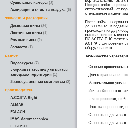
вертикальными, так и с
Сушильные камеры
3
Процесс работы пресс
автоматический - от под
Аспирация и очистка воздуха
6
сталкивания ламели за
запчасти и расходники
Пресс вайма продольно
Дисковые пилы
26
до 800 м/час. В податчи
происходит их двухкоор
Ленточные пилы
1
высокая точность клеен
ПС-АСТРА-ПНС может бы
Рамные пилы
2
АСТРА
с шипорезным ст
Запчасти
1
оборудованием.
разное
Технические характер
Видеокурсы
7
Сечение сращиваемых 
Уборочная техника для чистки
заводских территорий
1
Длина сращивания, не
Зерносушильные комплексы
2
Максимальное усилие 
производитель
Усилие бокового сжати
A.COSTA.Righi
Шаг опрессовки, не бо
ALMAB
Частота опрессовки, н
FALACH
Скорость подачи загот
IMAS Aeromeccanica
Скорость подачи загот
LOGOSOL