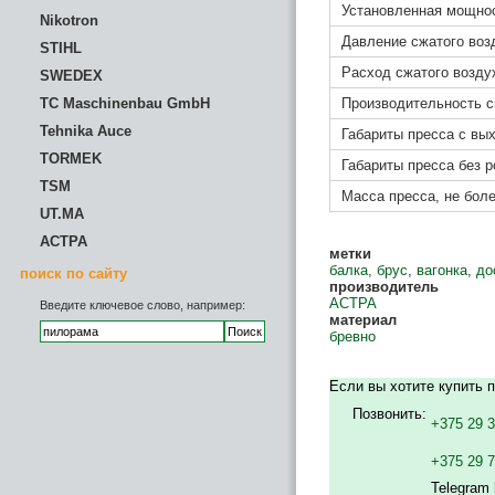
Установленная мощнос
Nikotron
Давление сжатого воз
STIHL
Расход сжатого воздух
SWEDEX
TC Maschinenbau GmbH
Производительность с
Tehnika Auce
Габариты пресса с вы
TORMEK
Габариты пресса без р
TSM
Масса пресса, не боле
UT.MA
АСТРА
метки
балка
,
брус
,
вагонка
,
до
поиск по сайту
производитель
АСТРА
Введите ключевое слово, например:
материал
бревно
Если вы хотите купить 
Позвонить:
+375 29 
+375 29 
Telegram 