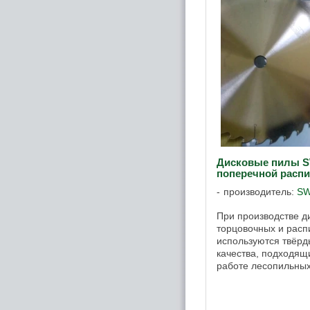
Дисковые пилы S
поперечной расп
производитель:
S
При производстве 
торцовочных и расп
используются твёрд
качества, подходящ
работе лесопильных
для деревообраба
подвергаются ...