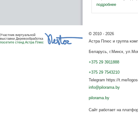
службы и эффектив
подробнее
дисковые ...
©
2010 - 2026
Участник виртуальной
выставки Деревообработка
Астра Плюс и группа ко
посетите стенд Астра Плюс
Беларусь, г.Минск, ул.Мог
+375 29 3911888
+375 29 7543210
Telegram https://t.me/logo
info@pilorama.by
pilorama.by
Сайт работает на платф