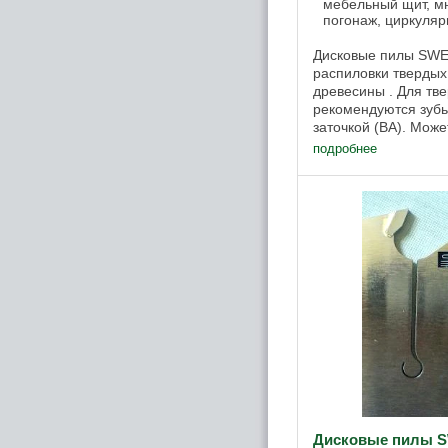
мебельный щит, мн
погонаж, циркуляр
Дисковые пилы SWE
распиловки твердых
древесины . Для тв
рекомендуются зубь
заточкой (ВА). Мож
распиловки древеси
подробнее
производятся пилы с 
Дисковые пилы 