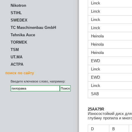
Linck
Nikotron
Linck
STIHL
Linck
SWEDEX
TC Maschinenbau GmbH
Linck
Tehnika Auce
Heinola
TORMEK
Heinola
TSM
Heinola
UT.MA
EWD
АСТРА
Linck
поиск по сайту
EWD
Введите ключевое слово, например:
Linck
SAB
25AA79R
Износостойкий диск для
глубину пропила и мног
D
B