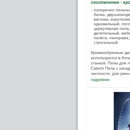
лесопиления - кр
поперечно пильный
балка, двухшпинд
вагонка, коротком
одновальный, пого
циркулярная пила
делительный, мебе
палета, пилорама,
строгальный
Кромкообрезные д
используются в бол
станков. Пилы для 
Catech Пила с окси
частности, для уме
отложений на полотн
подробнее
500 5.0 3.5 spl2 ...