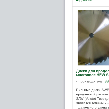
2,4 55 18+3 ...
Диски для продо
многопиле HEW SA
производитель:
S
Пильные диски SWE
продольной распил
SAW (Veisto) Тверд
является точным и
тщательного ухода 