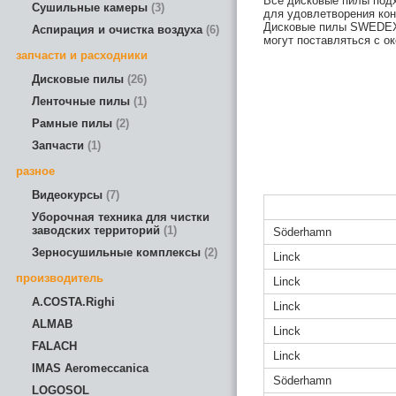
Все дисковые пилы подх
Сушильные камеры
3
для удовлетворения кон
Дисковые пилы SWEDEX
Аспирация и очистка воздуха
6
могут поставляться с о
запчасти и расходники
Дисковые пилы
26
Ленточные пилы
1
Рамные пилы
2
Запчасти
1
разное
Видеокурсы
7
Уборочная техника для чистки
заводских территорий
1
Söderhamn
Зерносушильные комплексы
2
Linck
производитель
Linck
A.COSTA.Righi
Linck
ALMAB
Linck
FALACH
Linck
IMAS Aeromeccanica
Söderhamn
LOGOSOL