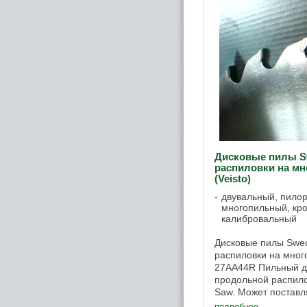
Дисковые пилы S
распиловки на м
(Veisto)
двувальный, пило
многопильный, кр
калибровальный
Дисковые пилы Swe
распиловки на мног
27AA44R Пильный д
продольной распил
Saw. Может поставл
покрытием поверхнос
подробнее