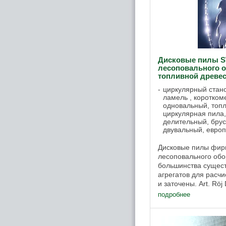
Дисковые пилы 
лесоповального о
топливной древе
циркулярный стано
ламель , коротком
одновальный, топ
циркулярная пила
делительный, брус
двувальный, европ
Дисковые пилы фир
лесоповального обо
большинства сущес
агрегатов для расч
и заточены. Art. Röj
1,6 25 22 200 1,6 25,
подробнее