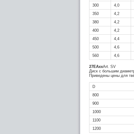
300
4,0
350
4,2
380
4,2
400
4,2
450
4,4
500
4,6
560
4,6
27EAxx
Art. SV
Диск с большим диаметр
Приведены цены для тв
D
800
900
1000
1100
1200