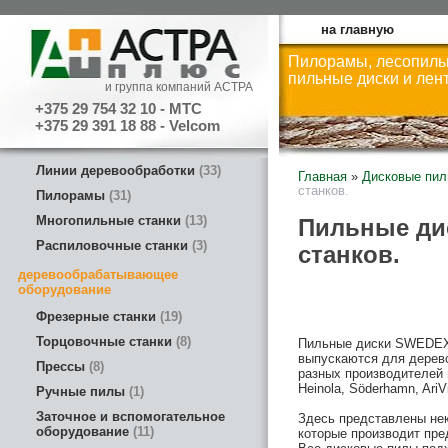
на главную
Пилорамы, лесопиль
пильные диски и лен
и группа компаний АСТРА
+375 29 754 32 10 - МТС
+375 29 391 18 88 - Velcom
Линии деревообработки
33
Главная
»
Дисковые пи
станков.
Пилорамы
31
Многопильные станки
13
Пильные ди
Распиловочные станки
3
станков.
деревообрабатывающее
оборудование
Фрезерные станки
19
Торцовочные станки
8
Пильные диски SWED
выпускаются для дерев
Прессы
8
разных производителей 
Heinola, Söderhamn, AriVi
Ручные пилы
1
Заточное и вспомогательное
Здесь представлены нек
оборудование
11
которые производит пр