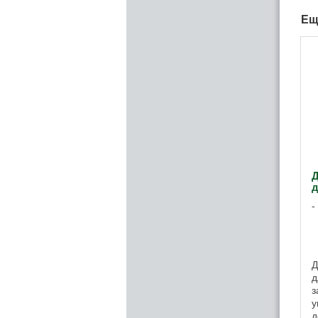
Ещ
д
Д
д
з
у
д