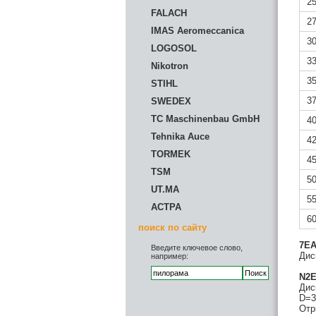
2
FALACH
2
IMAS Aeromeccanica
3
LOGOSOL
3
Nikotron
3
STIHL
3
SWEDEX
TC Maschinenbau GmbH
4
Tehnika Auce
4
TORMEK
4
TSM
5
UT.MA
5
АСТРА
6
поиск по сайту
7E
Введите ключевое слово,
Дис
например:
N2
Дис
D=3
Отр