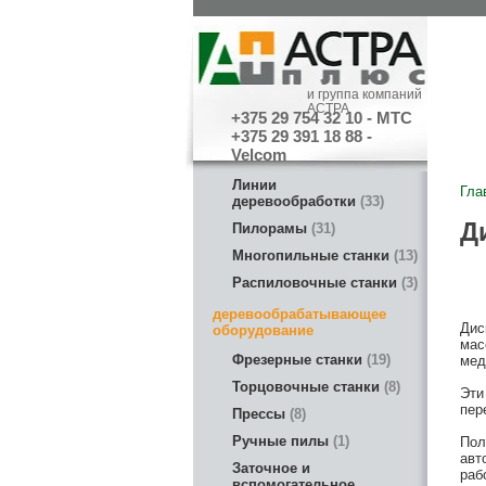
Пил
пиль
и группа компаний
АСТРА
+375 29 754 32 10 - МТС
+375 29 391 18 88 -
Velcom
Линии
Гла
деревообработки
33
Д
Пилорамы
31
Многопильные станки
13
Распиловочные станки
3
деревообрабатывающее
Дис
оборудование
мас
Фрезерные станки
19
мед
Торцовочные станки
8
Эти
пер
Прессы
8
Ручные пилы
1
Пол
авт
Заточное и
раб
вспомогательное