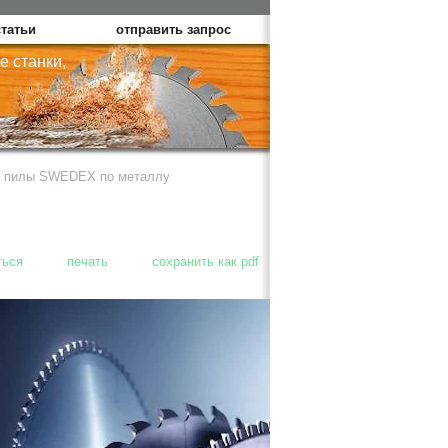
статьи
отправить запрос
 станки,
е пилы SWEDEX по металлу
ться
печать
сохранить как pdf