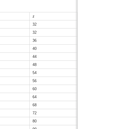
z
32
32
36
40
44
48
54
56
60
64
68
72
80