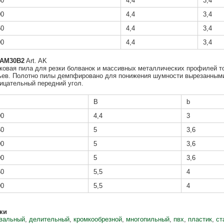
50
4,4
3,4
00
4,4
3,4
50
4,4
3,4
00
4,4
3,4
EAM30B2
Art. AK
ковая пила для резки болванок и массивных металлических профилей т
ьев. Полотно пилы демпфировано для понижения шумности вырезанными
ицательный передний угол.
B
b
00
4,4
3
50
5
3,6
00
5
3,6
00
5
3,6
50
5,5
4
00
5,5
4
ки
вальный
,
делительный
,
кромкообрезной
,
многопильный
,
пвх
,
пластик
,
ст