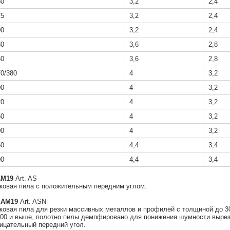
50
3,2
2,4
75
3,2
2,4
00
3,2
2,4
30
3,6
2,8
50
3,6
2,8
70/380
4
3,2
00
4
3,2
20
4
3,2
50
4
3,2
00
4
3,2
50
4,4
3,4
00
4,4
3,4
AМ19
Art. AS
ковая пила с положительным передним углом.
EAМ19
Art. ASN
ковая пила для резки массивных металлов и профилей с толщиной до 3
00 и выше, полотно пилы демпфировано для понижения шумности вырез
ицательный передний угол.