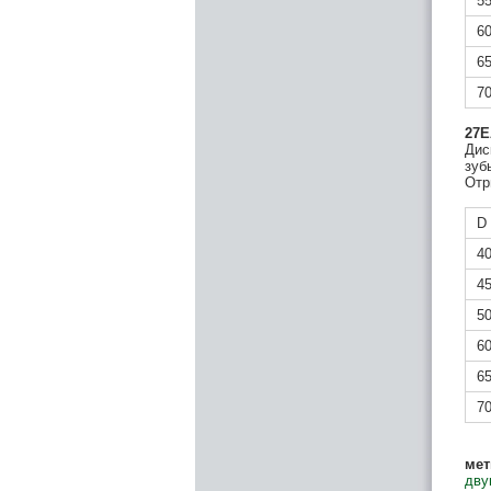
5
6
6
7
27
Дис
зуб
Отр
D
4
4
5
6
6
7
мет
дву