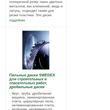
поперечной резки таких цветных
металлов, как алюминий, медь и
латунь, подходят также для
резки пластика. Эти диски
производятся как с
подробнее
отрицательным, так и с
положительным передним
углом. Положительный
передний угол ...
Пильные диски SWEDEX
для строительных и
спасательных работ,
дробильные диски
брус, труба, дробильная
машина, ламинированная
плита, циркулярная пила,
неламинированная плита,
наличник, нержавеющая