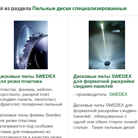
ё из раздела
Пильные диски специализированные
Дисковые пилы SWEDEX
Дисковые пилы SWEDEX
ля резки пластика
для форматной раскройки
сэндвич-панелей
пластик, фанера, нейлон,
оргстекло, раскрой плит,
производитель:
SWEDEX
сэндвич панель, пенопласт,
фриголит, поперечно пильный
Дисковые пилы SWEDEX для
форматной раскройки сэндвич-
исковые пилы фирмы Swedex
панелей , облицованных с
ля резки пластика
одной или обеих сторон тонкой
атачиваются под особыми
сталью . Такие пильные диски
глами для повышения их
предназначены для
олговечности и качества резки.