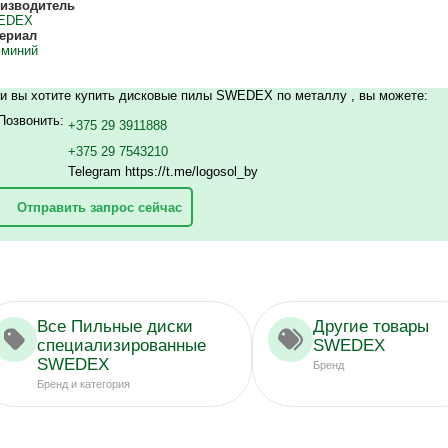
изводитель
EDEX
ериал
миний
и вы хотите купить дисковые пилы SWEDEX по металлу , вы можете:
Позвонить:
+375 29 3911888
+375 29 7543210
Telegram https://t.me/logosol_by
Отправить запрос сейчас
Все Пильные диски
Другие товары
специализированные
SWEDEX
SWEDEX
Бренд
Бренд и категория