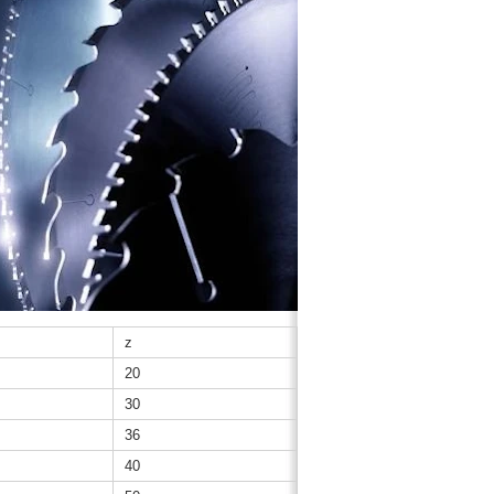
z
20
30
36
40