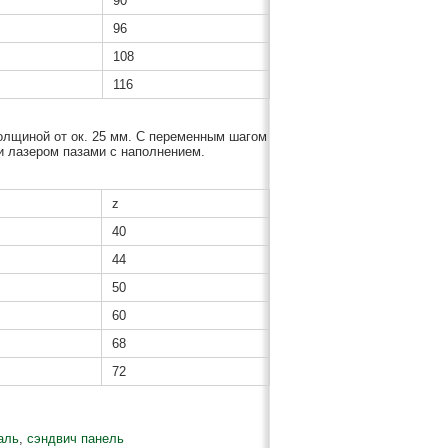
90
96
108
116
олщиной от ок. 25 мм. С переменным шагом
 лазером пазами с наполнением.
z
40
44
50
60
68
72
аль
,
сэндвич панель