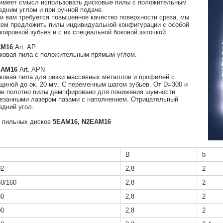
имеет смысл использовать дисковые пилы с положительным
едним углом и при ручной подаче.
и вам требуется повышенное качество поверхности среза, мы
ем предложить пилы индивидуальной конфигурации с особой
ппировкой зубьев и с их специальной боковой заточкой.
AМ16
Art. AP
ковая пила с положительным прямым углом.
EAМ16
Art. APN
ковая пила для резки массивных металлов и профилей с
щиной до ок. 20 мм. С переменным шагом зубьев. От D=300 и
е полотно пилы демпфировано для понижения шумности
езанными лазером пазами с наполнением. Отрицательный
едний угол.
 пильных дисков
5EAМ16,
N2EAМ16
B
b
02
2,8
2
50/160
2,8
2
80
2,8
2
00
2,8
2