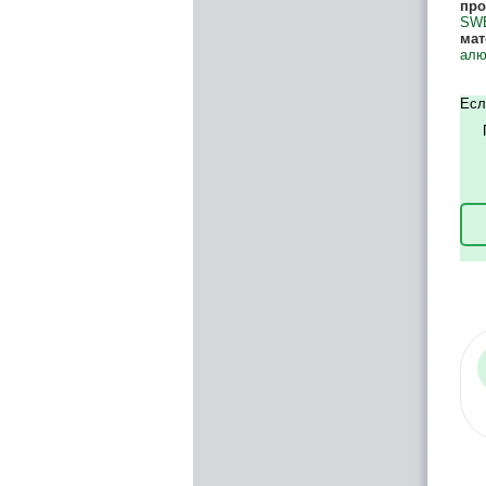
про
SW
мат
алю
Есл