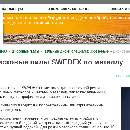
на главную
о компании, контакты
новости и 
орамы, лесопильное оборудование, деревообрабатывающие
ные диски и ленточные пилы
вная
»
Дисковые пилы
»
Пильные диски специализированные
»
Дисковы
исковые пилы SWEDEX по металлу
подели
ковые пилы SWEDEX по металлу для
поперечной резки
сивных металлов - цветных металлов, таких как алюминий,
ь и латунь, профилей и для резки пластиков.
 пилы производятся с положительным или отрицательным
едним углом.
ожительный передний угол предназначен для работы с
оматической подачей, а отрицательный передний угол – для
оты с ручной подачей. Для резки материала толщиной свыше 10