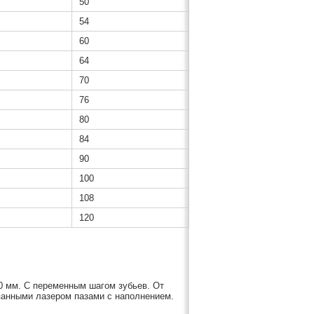
50
54
60
64
70
76
80
84
90
100
108
120
0 мм. С переменным шагом зубьев. От
анными лазером пазами с наполнением.