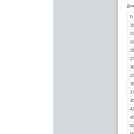
Для
D
2
2
2
2
2
3
3
3
3
4
4
4
5