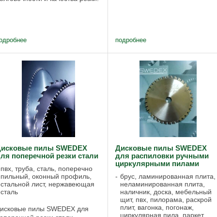
специальных станков, как,
бычно для резки тонких
например, для форматной
атериалов следует применять
раскройки без разметочных
исковые пилы с малым шагом
дисков. N6EAI3sp ...
убьев. Внимание! При резке
одробнее
подробнее
ластика край ...
Дисковые пилы SWEDEX
Дисковые пилы SWEDEX
ля поперечной резки стали
для распиловки ручными
циркулярными пилами
пвх, труба, сталь, поперечно
пильный, оконный профиль,
брус, ламинированная плита,
стальной лист, нержавеющая
неламинированная плита,
сталь
наличник, доска, мебельный
щит, пвх, пилорама, раскрой
плит, вагонка, погонаж,
исковые пилы SWEDEX для
циркулярная пила, паркет,