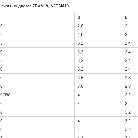
 пильных дисков
7EAМ19
,
N2EAМ19
B
b
00
2,8
2
16
2,8
2
25
3,2
2,4
50
3,2
2,4
75
3,2
2,4
00
3,2
2,4
30
3,6
2,8
50
3,6
2,8
70/380
4
3,2
00
4
3,2
20
4
3,2
50
4
3,2
00
4
3,2