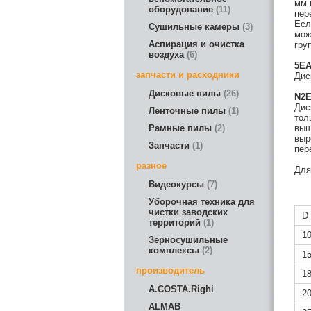
мм 
оборудование
11
пер
Есл
Сушильные камеры
3
мож
Аспирация и очистка
гру
воздуха
6
5E
запчасти и расходники
Дис
Дисковые пилы
26
N2
Дис
Ленточные пилы
1
тол
Рамные пилы
2
выш
выр
Запчасти
1
пер
разное
Для
Видеокурсы
7
Уборочная техника для
чистки заводских
D
территорий
1
1
Зерносушильные
комплексы
2
1
производитель
1
A.COSTA.Righi
2
ALMAB