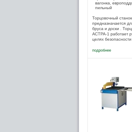
вагонка, европодд
пильный
Торцовочный стано
предназначается дл
бруса и доски . Тор
АСТРА-1 работает р
целях безопасност
ограждение рабоче
торцовочного станка.
подробнее