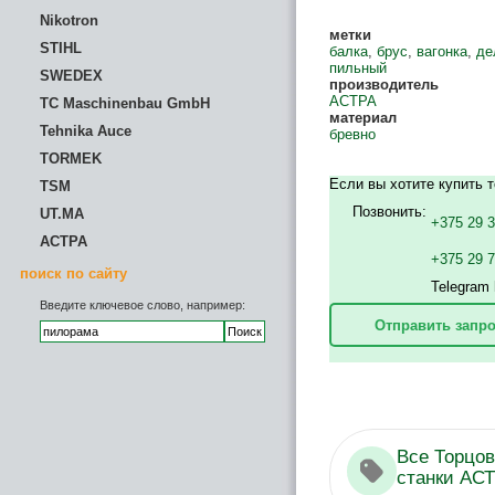
Nikotron
метки
STIHL
балка
,
брус
,
вагонка
,
де
пильный
SWEDEX
производитель
АСТРА
TC Maschinenbau GmbH
материал
Tehnika Auce
бревно
TORMEK
Если вы хотите купить 
TSM
Позвонить:
UT.MA
+375 29 
АСТРА
+375 29 
поиск по сайту
Telegram 
Введите ключевое слово, например:
Отправить запро
Все Торцо
станки АС