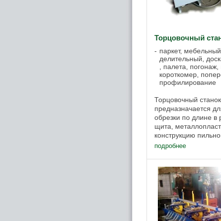
Торцовочный ста
паркет, мебельный
делительный, доск
, палета, погонаж,
короткомер, попер
профилирование
Торцовочный стано
предназначается для
обрезки по длине в 
щита, металлопласт
конструкцию пильно
станка СТ-АСТРА-7 
подробнее
ныряющей пилой, ..