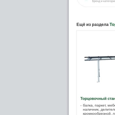
Бренд и категори
Ещё из раздела
То
Торцовочный ста
балка, паркет, меб
наличник, делител
кромкообрезной, л