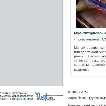
Мультиторцовочн
производитель:
АС
Мультиторцовочный 
пил для точной обре
размер . Распиловк
занимает несколько
заготовки подаются
загрузочный накопит
подробнее
перемещаются с ...
©
2010 - 2026
Участник виртуальной
выставки Деревообработка
Астра Плюс и группа ко
посетите стенд Астра Плюс
Беларусь, г.Минск, ул.Мог