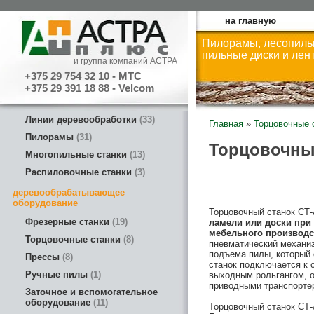
на главную
Пилорамы, лесопиль
пильные диски и лен
и группа компаний АСТРА
+375 29 754 32 10 - МТС
+375 29 391 18 88 - Velcom
Линии деревообработки
33
Главная
»
Торцовочные 
Пилорамы
31
Торцовочны
Многопильные станки
13
Распиловочные станки
3
деревообрабатывающее
оборудование
Торцовочный станок СТ
Фрезерные станки
19
ламели или доски при
мебельного производс
Торцовочные станки
8
пневматический механиз
подъема пилы, который 
Прессы
8
станок подключается к 
Ручные пилы
1
выходным рольгангом, 
приводными транспорте
Заточное и вспомогательное
оборудование
11
Торцовочный станок СТ-