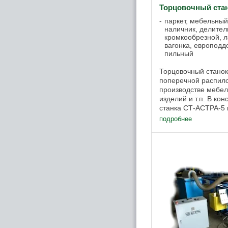
Торцовочный ста
паркет, мебельный 
наличник, делител
кромкообрезной, л
вагонка, европодд
пильный
Торцовочный стано
поперечной распило
производстве мебел
изделий и т.п. В ко
станка СТ-АСТРА-5 
механизм прижима з
подробнее
синхронизированный 