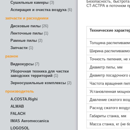
Безопасность, быстрота
Сушильные камеры
3
СТ-АСТРА в поточном п
Аспирация и очистка воздуха
6
запчасти и расходники
Дисковые пилы
26
Технические характе
Ленточные пилы
1
Рамные пилы
2
Толщина распиливаемо
Запчасти
1
Ширина распиливаемой
разное
Точность пиления, не 
Видеокурсы
7
Диаметр пилы, мм
Уборочная техника для чистки
Диаметр посадочного
заводских территорий
1
Зерносушильные комплексы
2
Частота вращения пил
производитель
Установленная мощнос
A.COSTA.Righi
Давление сжатого воз
ALMAB
Расход сжатого возду
FALACH
Габариты станка, мм
IMAS Aeromeccanica
Масса станка, кг (не б
LOGOSOL