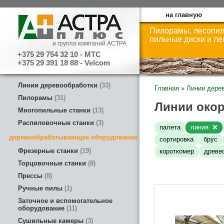
на главную
Пилорамы, лесопил
пильные диски и л
и группа компаний АСТРА
+375 29 754 32 10 - МТС
+375 29 391 18 88 - Velcom
Линии деревообработки
33
Главная
»
Линии дере
Пилорамы
31
Линии окор
Многопильные станки
13
Распиловочные станки
3
палета
линия
деревообрабатывающее оборудование
сортировка
брус
Фрезерные станки
19
короткомер
древе
Торцовочные станки
8
Прессы
8
Ручные пилы
1
Заточное и вспомогательное
оборудование
11
Сушильные камеры
3