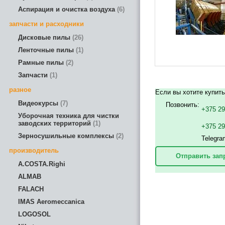
Аспирация и очистка воздуха
6
запчасти и расходники
Дисковые пилы
26
Ленточные пилы
1
Рамные пилы
2
Запчасти
1
разное
Если вы хотите купить
Видеокурсы
7
Позвонить:
+375 29
Уборочная техника для чистки
заводских территорий
1
+375 2
Зерносушильные комплексы
2
Telegra
производитель
Отправить зап
A.COSTA.Righi
ALMAB
FALACH
IMAS Aeromeccanica
LOGOSOL