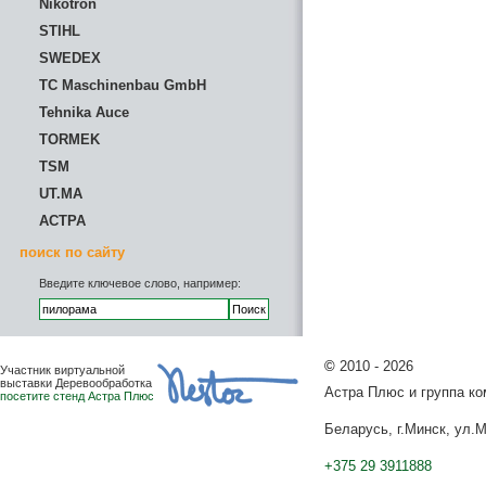
Nikotron
STIHL
SWEDEX
TC Maschinenbau GmbH
Tehnika Auce
TORMEK
TSM
UT.MA
АСТРА
поиск по сайту
Введите ключевое слово, например:
©
2010 - 2026
Участник виртуальной
выставки Деревообработка
Астра Плюс и группа к
посетите стенд Астра Плюс
Беларусь, г.Минск, ул.М
+375 29 3911888