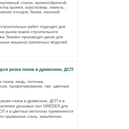
иркулярный станок, кромкообрезной,
отка кромок, короткомер, ламель ,
чение отходов, балка, оконный
строительных работ подходят для
на рынке марок строительного
ма Swedex производит диски для
льных машинах различных моделей.
ля резки пазов в древесине, ДСП
 пазов, медь, погонаж,
ска, профилирование, пвх, цветные
езки пазов в древесине, ДСП и в
товления дисковых пил SWEDEX для
ДСП и в цветных металлах применяется
то пружинная сталь, закалённая,