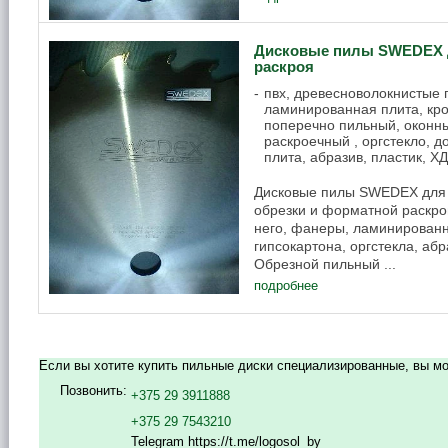
Дисковые пилы SWEDEX д
раскроя
пвх, древесноволокнистые
ламинированная плита, кро
поперечно пильный, оконн
раскроечный , оргстекло, 
плита, абразив, пластик, Х
Дисковые пилы SWEDEX для 
обрезки и форматной раскро
него, фанеры, ламинированн
гипсокартона, оргстекла, аб
Обрезной пильный ...
подробнее
Если вы хотите купить пильные диски специализированные, вы м
Позвонить:
+375 29 3911888
+375 29 7543210
Telegram https://t.me/logosol_by