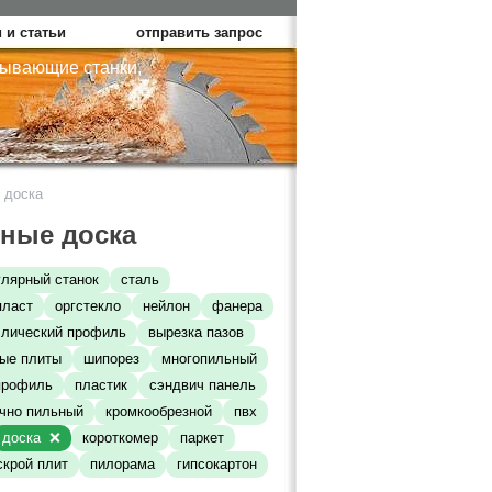
 и статьи
отправить запрос
тывающие станки,
доска
ные доска
улярный станок
сталь
пласт
оргстекло
нейлон
фанера
лический профиль
вырезка пазов
ые плиты
шипорез
многопильный
профиль
пластик
сэндвич панель
чно пильный
кромкообрезной
пвх
доска
короткомер
паркет
скрой плит
пилорама
гипсокартон