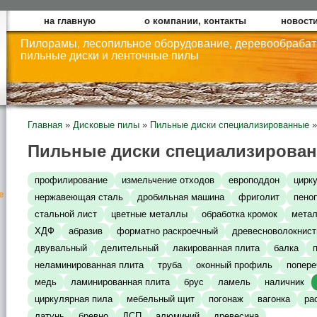
на главную
о компании, контакты
новости
Пилорамы, лесопильное оборудование, деревообраба
пильные диски и ленточные пилы
Главная
»
Дисковые пилы
»
Пильные диски специализированные
»
Пильные диски специализирован
профилирование
измельчение отходов
европоддон
цирк
е
нержавеющая сталь
дробильная машина
фриголит
пено
стальной лист
цветные металлы
обработка кромок
метал
ХДФ
абразив
форматно раскроечный
древесноволокнист
двувальный
делительный
лакированная плита
балка
неламинированная плита
труба
оконный профиль
попере
медь
ламинированная плита
брус
ламель
наличник
циркулярная пила
мебельный щит
погонаж
вагонка
ра
латунь
бревно
ДСП
алюминий
древесина