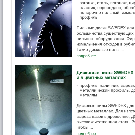
вагонка, сталь, погонаж, ц
пластик, европоддон, обраб
поперечно пильный, измель
профиль
Пильные диски SWEDEX для 
большинства существующих 
пильного оборудования. Фир
измельчения отходов в руби
Такие дисковые пилы ...
подробнее
Дисковые пилы SWEDEX д
и в цветных металлах
профиль, наличник, вырезка
металлический профиль, до
металлы
Дисковые пилы SWEDEX для р
цветных металлах. Для изго
выреза пазов в древесине, 
высококачественная сталь. Э
чтобы ...
подробнее