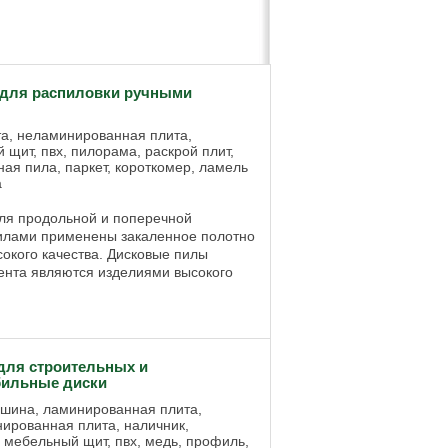
для распиловки ручными
та, неламинированная плита,
 щит, пвх, пилорама, раскрой плит,
ная пила, паркет, короткомер, ламель
а
ля продольной и поперечной
илами применены закаленное полотно
окого качества. Дисковые пилы
ента являются изделиями высокого
ля строительных и
бильные диски
ашина, ламинированная плита,
ированная плита, наличник,
 мебельный щит, пвх, медь, профиль,