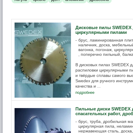
Дисковые пилы SWEDEX 
циркулярными пилами
брус, ламинированная пли
наличник, доска, мебельный
вагонка, погонаж, циркуляр
, поперечно пильный, балк
В дисковых пилах SWEDEX д
распиловки циркулярными п
и твёрдые сплавы самого выс
Swedex для ручного инструм
качества и ...
подробнее
Пильные диски SWEDEX д
спасательных работ, дро
брус, труба, дробильная м
циркулярная пила, неламин
нержавеющая сталь, доска,