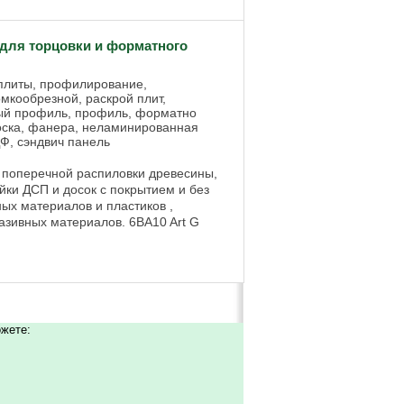
ля торцовки и форматного
 плиты, профилирование,
мкообрезной, раскрой плит,
ый профиль, профиль, форматно
доска, фанера, неламинированная
ДФ, сэндвич панель
поперечной распиловки древесины,
йки ДСП и досок с покрытием и без
ых материалов и пластиков ,
разивных материалов. 6BA10 Art G
ожете: