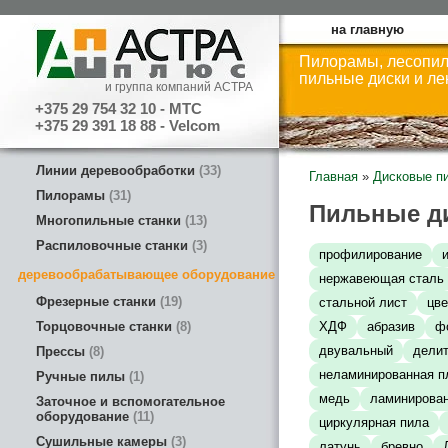
на главную
Пилорамы, лесопил
пильные диски и л
и группа компаний АСТРА
+375 29 754 32 10 - МТС
+375 29 391 18 88 - Velcom
Линии деревообработки
33
Главная
»
Дисковые п
Пилорамы
31
Пильные д
Многопильные станки
13
Распиловочные станки
3
профилирование
деревообрабатывающее оборудование
нержавеющая сталь
Фрезерные станки
19
стальной лист
цв
Торцовочные станки
8
ХДФ
абразив
ф
двувальный
дели
Прессы
8
неламинированная п
Ручные пилы
1
медь
ламинирован
Заточное и вспомогательное
оборудование
11
циркулярная пила
Сушильные камеры
3
латунь
бревно