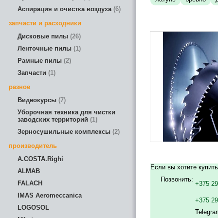
Аспирация и очистка воздуха
6
запчасти и расходники
Дисковые пилы
26
Ленточные пилы
1
Рамные пилы
2
Запчасти
1
разное
Видеокурсы
7
Уборочная техника для чистки
заводских территорий
1
Зерносушильные комплексы
2
производитель
A.COSTA.Righi
Если вы хотите купит
ALMAB
Позвонить:
FALACH
+375 29
IMAS Aeromeccanica
+375 2
LOGOSOL
Telegra