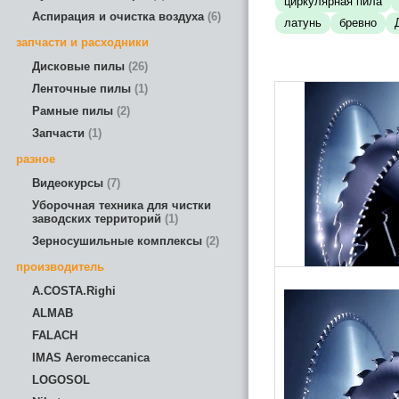
циркулярная пила
Аспирация и очистка воздуха
6
латунь
бревно
запчасти и расходники
Дисковые пилы
26
Ленточные пилы
1
Рамные пилы
2
Запчасти
1
разное
Видеокурсы
7
Уборочная техника для чистки
заводских территорий
1
Зерносушильные комплексы
2
производитель
A.COSTA.Righi
ALMAB
FALACH
IMAS Aeromeccanica
LOGOSOL