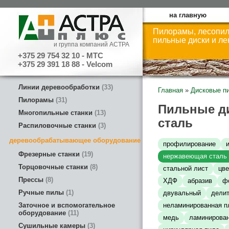
на главную
Пилорамы, лесопил
пильные диски и л
и группа компаний АСТРА
+375 29 754 32 10 - МТС
+375 29 391 18 88 - Velcom
Линии деревообработки
33
Главная
»
Дисковые п
Пилорамы
31
Пильные д
Многопильные станки
13
сталь
Распиловочные станки
3
деревообрабатывающее оборудование
профилирование
Фрезерные станки
19
нержавеющая сталь
Торцовочные станки
8
стальной лист
цв
Прессы
8
ХДФ
абразив
ф
Ручные пилы
1
двувальный
дели
Заточное и вспомогательное
неламинированная п
оборудование
11
медь
ламинирован
Сушильные камеры
3