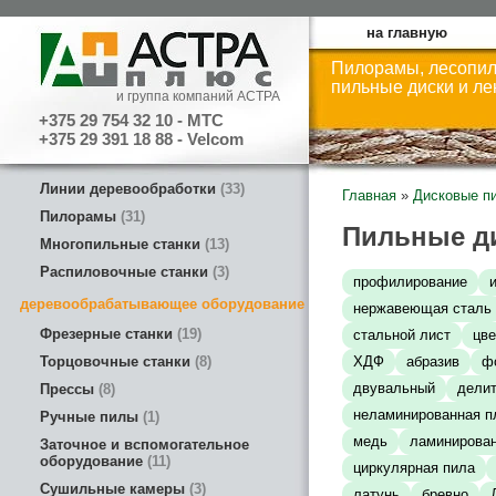
на главную
Пилорамы, лесопил
пильные диски и л
и группа компаний АСТРА
+375 29 754 32 10 - МТС
+375 29 391 18 88 - Velcom
Линии деревообработки
33
Главная
»
Дисковые п
Пилорамы
31
Пильные д
Многопильные станки
13
Распиловочные станки
3
профилирование
деревообрабатывающее оборудование
нержавеющая сталь
Фрезерные станки
19
стальной лист
цв
Торцовочные станки
8
ХДФ
абразив
ф
двувальный
дели
Прессы
8
неламинированная п
Ручные пилы
1
медь
ламинирован
Заточное и вспомогательное
оборудование
11
циркулярная пила
Сушильные камеры
3
латунь
бревно