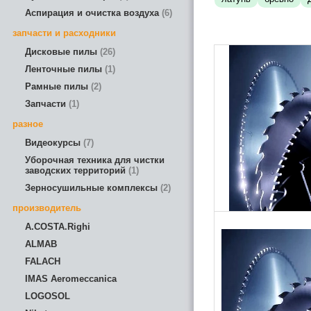
Аспирация и очистка воздуха
6
запчасти и расходники
Дисковые пилы
26
Ленточные пилы
1
Рамные пилы
2
Запчасти
1
разное
Видеокурсы
7
Уборочная техника для чистки
заводских территорий
1
Зерносушильные комплексы
2
производитель
A.COSTA.Righi
ALMAB
FALACH
IMAS Aeromeccanica
LOGOSOL