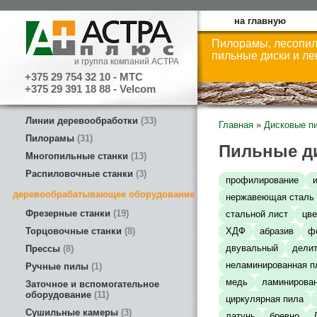
на главную
Пилорамы, лесопил
пильные диски и л
и группа компаний АСТРА
+375 29 754 32 10 - МТС
+375 29 391 18 88 - Velcom
Линии деревообработки
33
Главная
»
Дисковые п
Пилорамы
31
Пильные д
Многопильные станки
13
Распиловочные станки
3
профилирование
деревообрабатывающее оборудование
нержавеющая сталь
Фрезерные станки
19
стальной лист
цв
Торцовочные станки
8
ХДФ
абразив
ф
двувальный
дели
Прессы
8
неламинированная п
Ручные пилы
1
медь
ламинирован
Заточное и вспомогательное
оборудование
11
циркулярная пила
Сушильные камеры
3
латунь
бревно