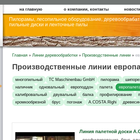
на главную
о компании, контакты
новости
Пилорамы, лесопильное оборудование, деревообраба
пильные диски и ленточные пилы
Главная
»
Линии деревообработки
»
Производственные линии
»
ев
Производственные линии европа
многопильный
TC Maschinenbau GmbH
пилорама
шипоре
е
наличник
одновальный
европоддон
палета
европалет
калибровальный
двувальный
балка
профилирование
кромкообрезной
брус
погонаж
A.COSTA.Righi
древеси
Линия палетной доски А
профилирование, брус, одн