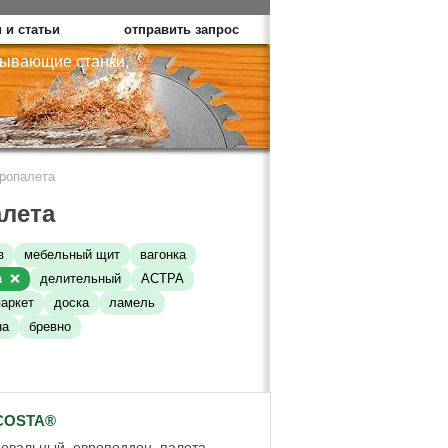
 и статьи
отправить запрос
тывающие станки,
ропалета
лета
з
мебельный щит
вагонка
а
делительный
АСТРА
паркет
доска
ламель
на
бревно
.COSTA®
овальный, европоддон, палета,