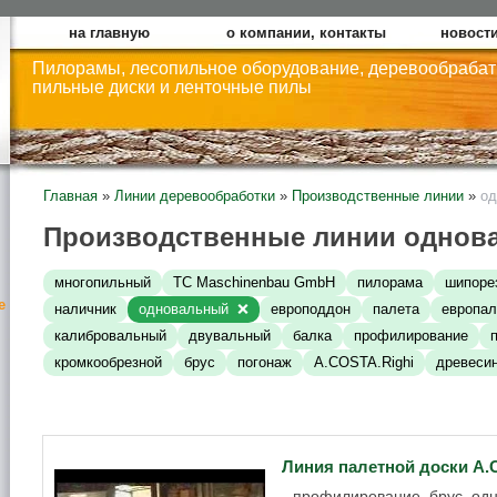
на главную
о компании, контакты
новости
Пилорамы, лесопильное оборудование, деревообраба
пильные диски и ленточные пилы
Главная
»
Линии деревообработки
»
Производственные линии
»
од
Производственные линии однов
многопильный
TC Maschinenbau GmbH
пилорама
шипоре
е
наличник
одновальный
европоддон
палета
европал
калибровальный
двувальный
балка
профилирование
кромкообрезной
брус
погонаж
A.COSTA.Righi
древеси
Линия палетной доски А
профилирование, брус, одн