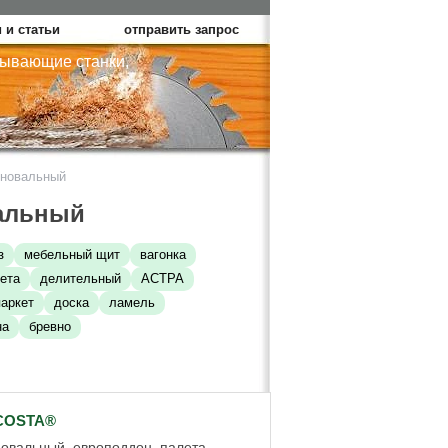
 и статьи
отправить запрос
тывающие станки,
новальный
альный
з
мебельный щит
вагонка
ета
делительный
АСТРА
паркет
доска
ламель
на
бревно
.COSTA®
овальный, европоддон, палета,