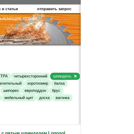
 и статьи
отправить запрос
тывающие станки,
СТРА
четырехсторонний
шпиндель
елительный
короткомер
балка
шипорез
европоддон
брус
мебельный щит
доска
вагонка
 с пятым шпинделем Logosol