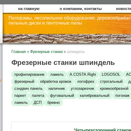
на главную
о компании, контакты
новости
Пилорамы, лесопильное оборудование, деревообраба
пильные диски и ленточные пилы
Главная
»
Фрезерные станки
»
шпиндель
Фрезерные станки шпиндель
профилирование
ламель
A.COSTA.Righi
LOGOSOL
А
е
фрезерный
обработка кромок
логофрез
строгальный
д
сэндвич панель
наличник
углозарезчик
кромкообрезной
паркет
палета
фуговальный
калибровальный
погонаж
ламель
ДСП
бревно
Четырехсторонний станок