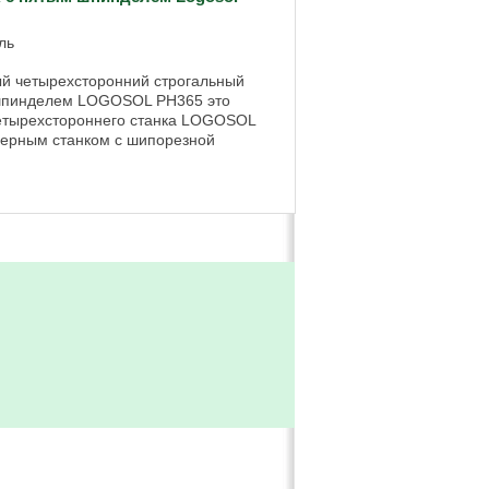
ль
й четырехсторонний строгальный
 шпинделем LOGOSOL PH365 это
етырехстороннего станка LOGOSOL
зерным станком с шипорезной
.