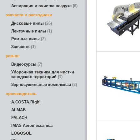
Аспирация и очистка воздуха
6
запчасти и расходники
Дисковые пилы
26
Ленточные пилы
1
Рамные пилы
2
Запчасти
1
разное
Видеокурсы
7
Уборочная техника для чистки
заводских территорий
1
Зерносушильные комплексы
2
производитель
A.COSTA.Righi
ALMAB
FALACH
IMAS Aeromeccanica
LOGOSOL