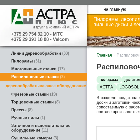
на главную
Пилорамы, лесопил
пильные диски и л
и группа компаний АСТРА
+375 29 754 32 10 - МТС
+375 29 391 18 88 - Velcom
Линии деревообработки
33
Главная
»
Распиловоч
Пилорамы
31
Распилово
Многопильные станки
13
Распиловочные станки
3
пилорама
делите
деревообрабатывающее оборудование
АСТРА
LOGOSOL
Фрезерные станки
19
В разделе представле
Торцовочные станки
8
доски и заготовки не
сопоставимую с работ
Прессы
8
составе производств
Ручные пилы
1
Заточное и вспомогательное
оборудование
11
Сушильные камеры
3