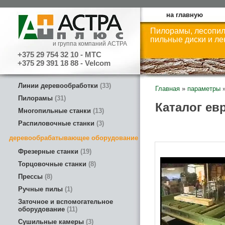
на главную
Пилорамы, лесопил
пильные диски и л
и группа компаний АСТРА
+375 29 754 32 10 - МТС
+375 29 391 18 88 - Velcom
Линии деревообработки
33
Главная
»
параметры
Пилорамы
31
Каталог ев
Многопильные станки
13
Распиловочные станки
3
деревообрабатывающее оборудование
Фрезерные станки
19
Торцовочные станки
8
Прессы
8
Ручные пилы
1
Заточное и вспомогательное
оборудование
11
Сушильные камеры
3