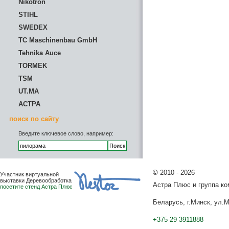
Nikotron
STIHL
SWEDEX
TC Maschinenbau GmbH
Tehnika Auce
TORMEK
TSM
UT.MA
АСТРА
поиск по сайту
Введите ключевое слово, например:
©
2010 - 2026
Участник виртуальной
выставки Деревообработка
Астра Плюс и группа к
посетите стенд Астра Плюс
Беларусь, г.Минск, ул.М
+375 29 3911888