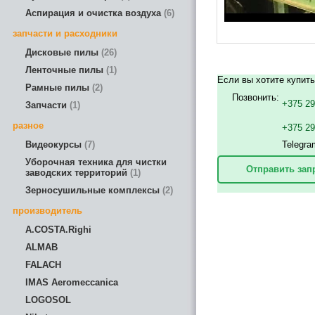
Аспирация и очистка воздуха
6
запчасти и расходники
Дисковые пилы
26
Ленточные пилы
1
Если вы хотите купить
Рамные пилы
2
Позвонить:
+375 29
Запчасти
1
разное
+375 2
Видеокурсы
7
Telegra
Уборочная техника для чистки
Отправить зап
заводских территорий
1
Зерносушильные комплексы
2
производитель
A.COSTA.Righi
ALMAB
FALACH
IMAS Aeromeccanica
LOGOSOL