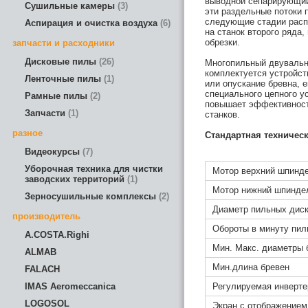
выводной сепарирующий
Сушильные камеры
3
эти раздельные потоки 
следующие стадии распи
Аспирация и очистка воздуха
6
на станок второго ряда,
обрезки.
запчасти и расходники
Дисковые пилы
26
Многопильный двуваль
комплектуется устройст
Ленточные пилы
1
или опускание бревна, 
специального цепного у
Рамные пилы
2
повышает эффективност
Запчасти
1
станков.
разное
Стандартная техничес
Видеокурсы
7
Уборочная техника для чистки
Мотор верхний шпинд
заводских территорий
1
Мотор нижний шпинде
Зерносушильные комплексы
2
Диаметр пильных дис
производитель
Обороты в минуту пил
A.COSTA.Righi
Мин. Макс. диаметры 
ALMAB
Мин.длина бревен
FALACH
IMAS Aeromeccanica
Регулируемая инверте
LOGOSOL
Экран с отображением