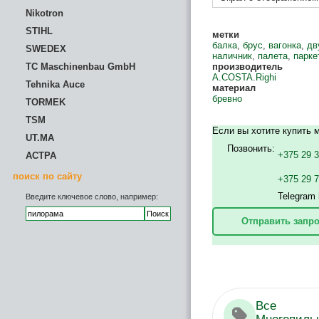
Nikotron
STIHL
метки
балка
,
брус
,
вагонка
,
дв
SWEDEX
наличник
,
палета
,
парке
TC Maschinenbau GmbH
производитель
A.COSTA.Righi
Tehnika Auce
материал
бревно
TORMEK
TSM
Если вы хотите купить 
UT.MA
Позвонить:
+375 29 
АСТРА
поиск по сайту
+375 29 
Telegram 
Введите ключевое слово, например:
Отправить запро
Все