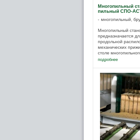
Многопильный ста
пильный СПО-АС
многопильный, бру
Многопильный стан
предназначается для
продольной распил
механических прижи
столе многопильно
для обеспечения вы
подробнее
Один из двух ...