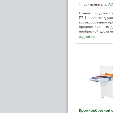
производитель:
АС
Станок продольног
Р7-1 является дву
кромкообрезным пр
предназначенным дл
необрезной доски 
установка до 6 пил,
подробнее
валы, автоматическое
Кромкообрезной с