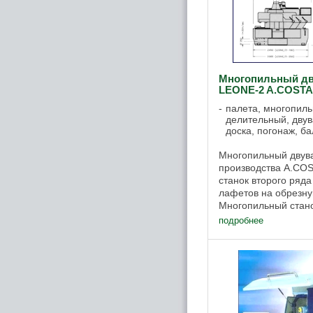
Многопильный дв
LEONE-2 A.COSTA 
палета, многопиль
делительный, дву
доска, погонаж, ба
Многопильный двув
производства A.COS
станок второго ряда
лафетов на обрезну
Многопильный стано
опционально имеет
подробнее
пильных ...