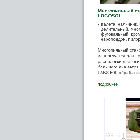
Многопильный ст
LOGOSOL
палета, наличник, 
делительный, мног
фуговальный, кром
европоддон, пило
Многопильный стан
используется для п
распиловки древеси
большого диаметра.
LAKS 500 обрабатыв
мм и шириной до 50
многопильного ...
подробнее