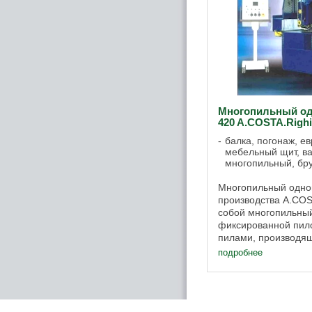
Многопильный од
420 A.COSTA.Righi
балка, погонаж, ев
мебельный щит, ва
многопильный, бру
Многопильный одно
производства A.COS
собой многопильный
фиксированной пил
пилами, производя
высотой пропила до
подробнее
мм. Многопильный ..