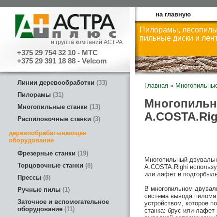
на главную
Пилорамы, лесопиль
пильные диски и лен
и группа компаний АСТРА
+375 29 754 32 10 - МТС
+375 29 391 18 88 - Velcom
Линии деревообработки
33
Главная
»
Многопильные
Пилорамы
31
Многопильн
Многопильные станки
13
A.COSTA.Rig
Распиловочные станки
3
деревообрабатывающее
оборудование
Фрезерные станки
19
Многопильный двувальн
Торцовочные станки
8
A.COSTA.Righi использу
или лафет и подгорбыль
Прессы
8
В многопильном двувал
Ручные пилы
1
система вывода пилома
Заточное и вспомогательное
устройством, которое п
оборудование
11
станка: брус или лафет