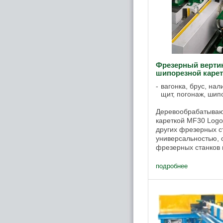
Фрезерный верти
шипорезной каре
вагонка, брус, на
щит, погонаж, шип
Деревообрабатываю
кареткой MF30 Logo
других фрезерных с
универсальностью, 
фрезерных станков 
наклонять в двух н
может ...
подробнее