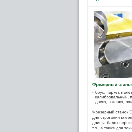
EURO К23 H: Миним. 
Фрезерный стано
брус, паркет, пале
калибровальный, 
доска, вагонка, ла
Фрезерный станок 
для строгания клее
длины: балок перекр
т.п., а также для т