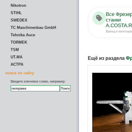
Nikotron
STIHL
Все Фрезе
станки
SWEDEX
A.COSTA.Ri
TC Maschinenbau GmbH
Бренд и категори
Tehnika Auce
TORMEK
TSM
UT.MA
Ещё из раздела
Фр
АСТРА
поиск по сайту
Введите ключевое слово, например: