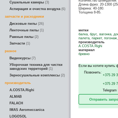
Количество шпинделей: 
Сушильные камеры
3
Длина фриз: 20-1300 (25
Ширина: 40-180.
Аспирация и очистка воздуха
6
Толщина 8-85.
запчасти и расходники
Дисковые пилы
26
Ленточные пилы
1
метки
балка
,
брус
,
вагонка
,
до
Рамные пилы
2
палета
,
паркет
,
погонаж
производитель
Запчасти
1
A.COSTA.Righi
материал
разное
бревно
Видеокурсы
7
Уборочная техника для чистки
Если вы хотите купить 
заводских территорий
1
Позвонить:
+375 29 
Зерносушильные комплексы
2
производитель
+375 29 
A.COSTA.Righi
Telegram 
ALMAB
Отправить запро
FALACH
IMAS Aeromeccanica
LOGOSOL