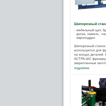
Шипорезный ста
мебельный щит, бр
доска, ламель , па
европоддон
Шипорезный стано
используется для 
на концах деталей.
АСТРА-ШС фрезеру
закрепленные загот
движении пильной 
подробнее
обрабатываются два 