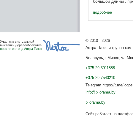
большой длины , п
склеиванием. Торц
станка ...
подробнее
©
2010 - 2026
Участник виртуальной
выставки Деревообработка
Астра Плюс и группа ко
посетите стенд Астра Плюс
Беларусь, г.Минск, ул.Мог
+375 29 3911888
+375 29 7543210
Telegram https://t.me/logo
info@pilorama.by
pilorama.by
Сайт работает на платф