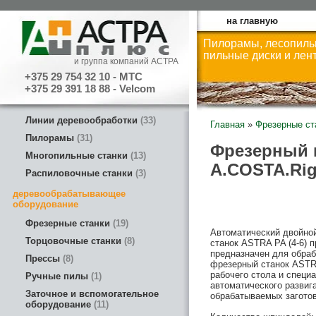
на главную
Пилорамы, лесопиль
пильные диски и лен
и группа компаний АСТРА
+375 29 754 32 10 - МТС
+375 29 391 18 88 - Velcom
Линии деревообработки
33
Главная
»
Фрезерные ст
Пилорамы
31
Фрезерный 
Многопильные станки
13
A.COSTA.Rig
Распиловочные станки
3
деревообрабатывающее
оборудование
Фрезерные станки
19
Автоматический двойно
Торцовочные станки
8
станок ASTRA PA (4-6) 
предназначен для обраб
Прессы
8
фрезерный станок ASTR
рабочего стола и специ
Ручные пилы
1
автоматического развиг
Заточное и вспомогательное
обрабатываемых заготов
оборудование
11