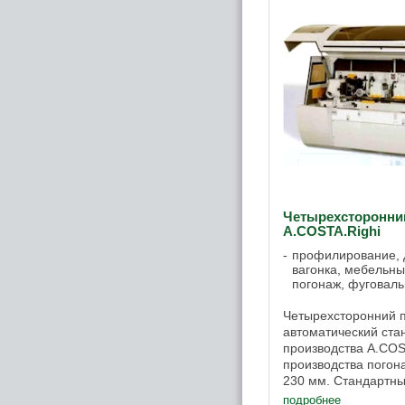
Четырехсторонни
A.COSTA.Righi
профилирование, д
вагонка, мебельны
погонаж, фуговаль
Четырехсторонний 
автоматический ста
производства A.COS
производства погон
230 мм. Стандартны
характеристики чет
подробнее