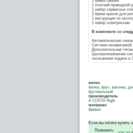
1 банка смазки
1 плоский приводной 
1 набор сервисных кл
2 банки краски для р
1 инструкция по эксп
1 набор электросхем
В комплекте со сле
Автоматическая смазк
Система независимой
Дополнительная тягова
Централизованная си
скольжения подачи и 3
метки
балка
,
брус
,
вагонка
,
до
фуговальный
производитель
A.COSTA.Righi
материал
бревно
Если вы хотите купить 
Позвонить: