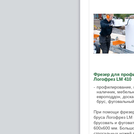
Фрезер для проф
Логофрез LM 410
профилирование, п
наличник, мебельн
европоддон, доска
брус, фуговальны
При помощи фрезер
бруса Логофрез LM 
брусовать и фугова
600х600 мм. Больш
строгальных ножей п