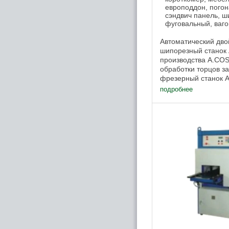
европоддон, погон
сэндвич панель, 
фуговальный, ваго
Автоматический дво
шипорезный станок 
производства A.COS
обработки торцов з
фрезерный станок 
автоматическую сма
подробнее
специальную патент