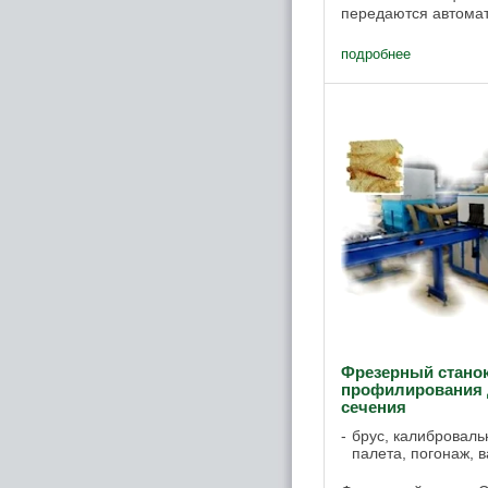
передаются автомат
движения каретки ф
АСТРА-ШК обрабатыв
подробнее
Фрезерный стано
профилирования 
сечения
брус, калиброваль
палета, погонаж, в