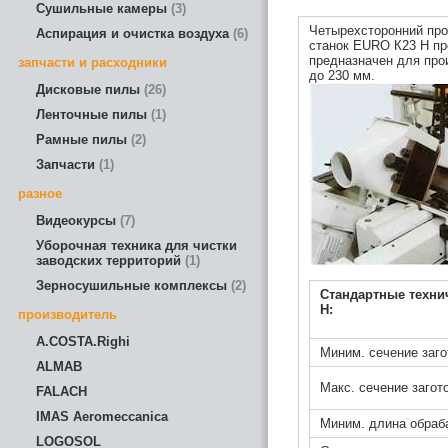
Сушильные камеры
3
Четырехсторонний пр
Аспирация и очистка воздуха
6
станок EURO К23 H пр
предназначен для про
запчасти и расходники
до 230 мм.
Дисковые пилы
26
Ленточные пилы
1
Рамные пилы
2
Запчасти
1
разное
Видеокурсы
7
Уборочная техника для чистки
заводских территорий
1
Зерносушильные комплексы
2
Стандартные техни
H:
производитель
A.COSTA.Righi
Миним. сечение заго
ALMAB
Макс. сечение загот
FALACH
IMAS Aeromeccanica
Миним. длина обраб
LOGOSOL