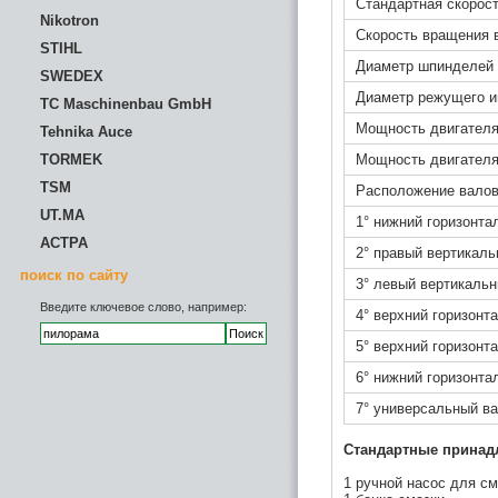
Стандартная скорост
Nikotron
Скорость вращения в
STIHL
Диаметр шпинделей
SWEDEX
Диаметр режущего ин
TC Maschinenbau GmbH
Мощность двигателя
Tehnika Auce
TORMEK
Мощность двигателя
TSM
Расположение валов
UT.MA
1° нижний горизонта
АСТРА
2° правый вертикаль
поиск по сайту
3° левый вертикаль
Введите ключевое слово, например:
4° верхний горизонт
5° верхний горизонт
6° нижний горизонта
7° универсальный ва
Стандартные принад
1 ручной насос для см