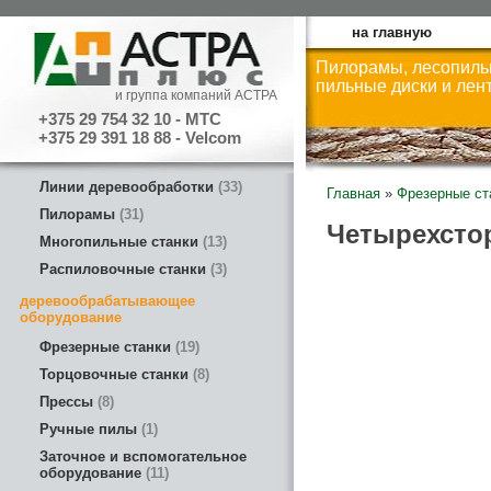
на главную
Пилорамы, лесопиль
пильные диски и лен
и группа компаний АСТРА
+375 29 754 32 10 - МТС
+375 29 391 18 88 - Velcom
Линии деревообработки
33
Главная
»
Фрезерные ст
Пилорамы
31
Четырехстор
Многопильные станки
13
Распиловочные станки
3
деревообрабатывающее
оборудование
Фрезерные станки
19
Торцовочные станки
8
Прессы
8
Ручные пилы
1
Заточное и вспомогательное
оборудование
11