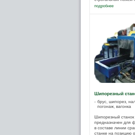
с различными проф
подробнее
профилирования бру
Шипорезный ста
брус, шипорез, нал
погонаж, вагонка
Шипорезный стано
предназначен для 
в составе линии ср
станке на позицию 