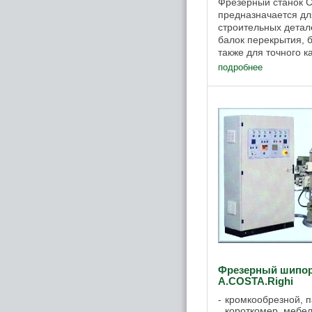
Фрезерный станок 
предназначается д
строительных детал
балок перекрытия, бр
также для точного 
склеиванием бруса.
подробнее
АСТРА-П4 производит
Фрезерный шипор
A.COSTA.Righi
кромкообрезной, п
короткомер, мебел