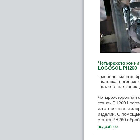
Четырехсторонни
LOGOSOL PH260
мебельный щит, б
вагонка, погонаж, 
палета, наличник,
Четырёхсторонний 
станок PH260 Logos
изготовления столя
изделий. С помощь
станка PH260 обраб
или брус просто и 
подробнее
PH260 ...