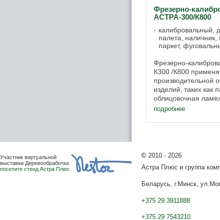
Фрезерно-калибр
АСТРА-300/К800
калибровальный, д
палета, наличник,
паркет, фуговальн
Фрезерно-калибров
К300 /К800 применя
производительной о
изделий, таких как 
облицовочная ламел
склеиванием по пла
подробнее
и др. На ...
©
2010 - 2026
Участник виртуальной
выставки Деревообработка
Астра Плюс и группа ко
посетите стенд Астра Плюс
Беларусь, г.Минск, ул.Мог
+375 29 3911888
+375 29 7543210