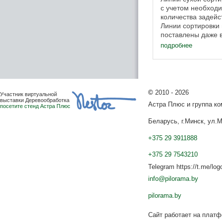
с учетом необход
количества задейс
Линии сортировки 
поставлены даже 
исполнении. Разбо
подробнее
помощью ...
©
2010 - 2026
Участник виртуальной
выставки Деревообработка
Астра Плюс и группа к
посетите стенд Астра Плюс
Беларусь, г.Минск, ул.М
+375 29 3911888
+375 29 7543210
Telegram https://t.me/log
info@pilorama.by
pilorama.by
Сайт работает на плат