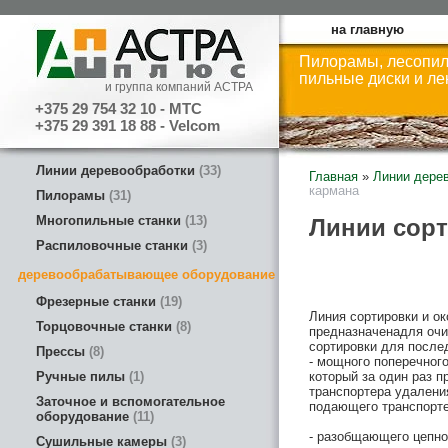
на главную
Пилорамы, лесопил
пильные диски и л
и группа компаний АСТРА
+375 29 754 32 10 - МТС
+375 29 391 18 88 - Velcom
Линии деревообработки
33
Главная
»
Линии дере
кармана
Пилорамы
31
Многопильные станки
13
Линии сорт
Распиловочные станки
3
деревообрабатывающее оборудование
Фрезерные станки
19
Линия сортировки и ок
Торцовочные станки
8
предназначенадля очис
сортировки для посл
Прессы
8
- мощного поперечног
Ручные пилы
1
который за один раз п
транспортера удалени
Заточное и вспомогательное
подающего транспорте
оборудование
11
- разобщающего цепно
Сушильные камеры
3