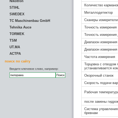
Nikotron
Количество кармано
STIHL
Металлодетектор
SWEDEX
Сканеры измерители
TC Maschinenbau GmbH
Tehnika Auce
Точность измерения
TORMEK
Точность измерения
TSM
Диапазон измерения 
UT.MA
Диапазон измерения
АСТРА
Частота измерения
поиск по сайту
Торцовка с отводом 
устанавливается ко
Введите ключевое слово, например:
Окорочный станок
Скорость подачи ва
Рабочая температур
после замены гидро
Система управления
бревнам