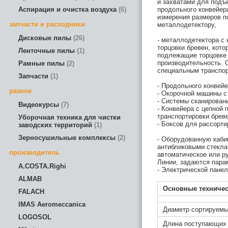
и захватами для подъ
Аспирация и очистка воздуха
6
продольного конвейер
измерения размеров п
запчасти и расходники
металлодетектору,
Дисковые пилы
26
- металлодетектора с 
торцовки бревен, кото
Ленточные пилы
1
подлежащие торцовке 
производительность. 
Рамные пилы
2
специальным транспор
Запчасти
1
- Продольного конвей
разное
- Окорочной машины 
- Системы сканировани
Видеокурсы
7
- Конвейера с цепной 
транспортировки брев
Уборочная техника для чистки
- Боксов для рассорти
заводских территорий
1
Зерносушильные комплексы
2
- Оборудованную каби
антибликовыми стекла
производитель
автоматическое или р
Линии, задаются пара
A.COSTA.Righi
- Электрической панел
ALMAB
Основные техничес
FALACH
IMAS Aeromeccanica
Диаметр сортируемы
LOGOSOL
Длина поступающих 