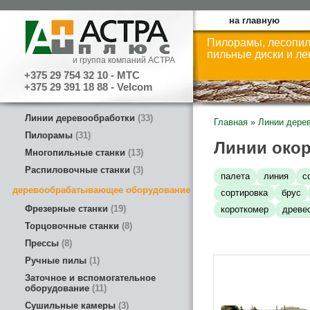
на главную
Пилорамы, лесопил
пильные диски и л
и группа компаний АСТРА
+375 29 754 32 10 - МТС
+375 29 391 18 88 - Velcom
Линии деревообработки
33
Главная
»
Линии дере
Пилорамы
31
Линии окор
Многопильные станки
13
Распиловочные станки
3
палета
линия
с
деревообрабатывающее оборудование
сортировка
брус
Фрезерные станки
19
короткомер
древе
Торцовочные станки
8
Прессы
8
Ручные пилы
1
Заточное и вспомогательное
оборудование
11
Сушильные камеры
3