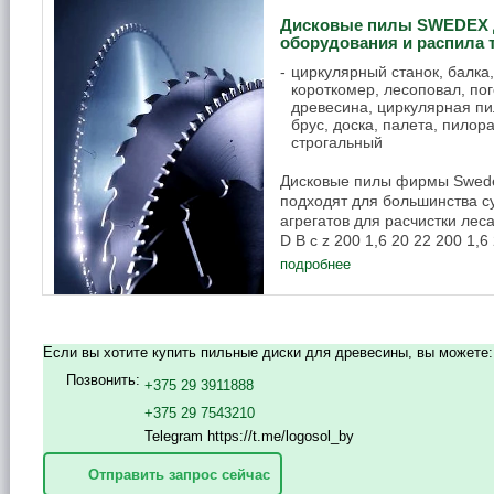
Дисковые пилы SWEDEX 
оборудования и распила
циркулярный станок, балка
короткомер, лесоповал, по
древесина, циркулярная пи
брус, доска, палета, пилор
строгальный
Дисковые пилы фирмы Swede
подходят для большинства 
агрегатов для расчистки леса
D B с z 200 1,6 20 22 200 1,6 
подробнее
Если вы хотите купить пильные диски для древесины, вы можете:
Позвонить:
+375 29 3911888
+375 29 7543210
Telegram https://t.me/logosol_by
Отправить запрос сейчас