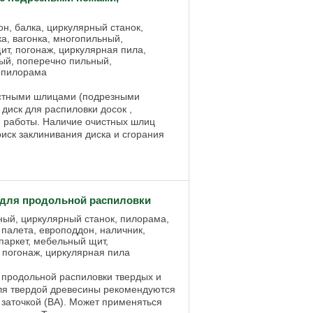
н, балка, циркулярный станок,
а, вагонка, многопильный,
т, погонаж, циркулярная пила,
ный, поперечно пильный,
, пилорама
истными шлицами (подрезными
диск для распиловки досок ,
 работы. Наличие очистных шлиц
иск заклинивания диска и сгорания
для продольной распиловки
ьный, циркулярный станок, пилорама,
 палета, европоддон, наличник,
паркет, мебельный щит,
, погонаж, циркулярная пила
продольной распиловки твердых и
Для твердой древесины рекомендуются
 заточкой (ВА). Может применяться