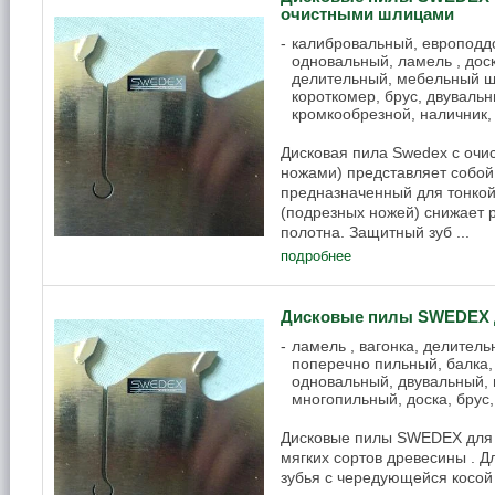
очистными шлицами
калибровальный, европоддо
одновальный, ламель , доск
делительный, мебельный щи
короткомер, брус, двуваль
кромкообрезной, наличник
Дисковая пила Swedex с оч
ножами) представляет собой 
предназначенный для тонкой
(подрезных ножей) снижает р
полотна. Защитный зуб ...
подробнее
Дисковые пилы SWEDEX 
ламель , вагонка, делител
поперечно пильный, балка,
одновальный, двувальный, 
многопильный, доска, брус
Дисковые пилы SWEDEX для 
мягких сортов древесины . 
зубья с чередующейся косой