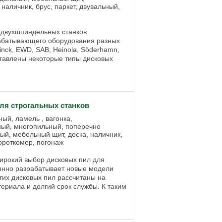
 наличник, брус, паркет, двувальный,
двухшпиндельных станков
абатывающего оборудования разных
nck, EWD, SAB, Heinola, Söderhamn,
дставлены некоторые типы дисковых
ля строгальных станков
ый, ламель , вагонка,
ный, многопильный, поперечно
ый, мебельный щит, доска, наличник,
короткомер, погонаж
ирокий выбор дисковых пил для
оянно разрабатывает новые модели
этих дисковых пил рассчитаны на
ериала и долгий срок службы. К таким