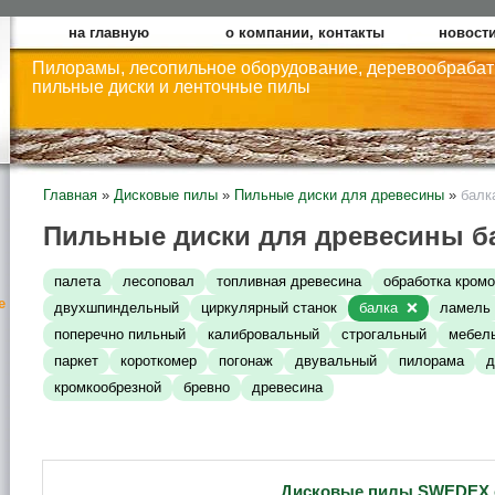
на главную
о компании, контакты
новости
Пилорамы, лесопильное оборудование, деревообраба
пильные диски и ленточные пилы
Главная
»
Дисковые пилы
»
Пильные диски для древесины
»
балк
Пильные диски для древесины б
палета
лесоповал
топливная древесина
обработка кромо
е
двухшпиндельный
циркулярный станок
балка
ламель
поперечно пильный
калибровальный
строгальный
мебел
паркет
короткомер
погонаж
двувальный
пилорама
д
кромкообрезной
бревно
древесина
Дисковые пилы SWEDEX 