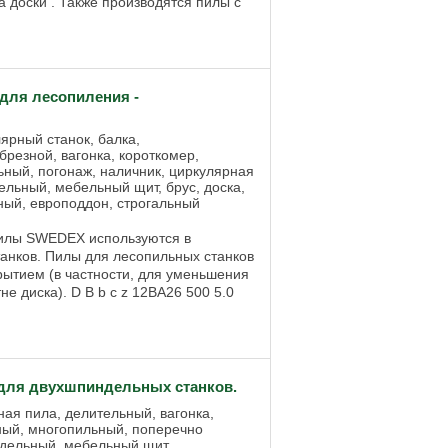
 доски . Также производятся пилы с
ля лесопиления -
ярный станок, балка,
резной, вагонка, короткомер,
ьный, погонаж, наличник, циркулярная
ельный, мебельный щит, брус, доска,
ный, европоддон, строгальный
илы SWEDEX используются в
анков. Пилы для лесопильных станков
рытием (в частности, для уменьшения
е диска). D B b c z 12BA26 500 5.0
ля двухшпиндельных станков.
ная пила, делительный, вагонка,
ный, многопильный, поперечно
ндельный, мебельный щит,