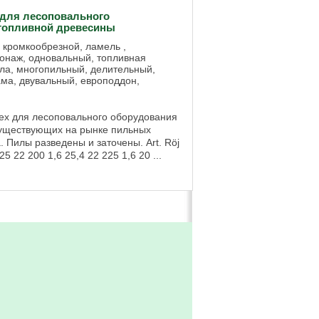
для лесоповального
 топливной древесины
, кромкообрезной, ламель ,
гонаж, одновальный, топливная
ла, многопильный, делительный,
ама, двувальный, европоддон,
x для лесоповального оборудования
существующих на рынке пильных
. Пилы разведены и заточены. Art. Röj
25 22 200 1,6 25,4 22 225 1,6 20 ...