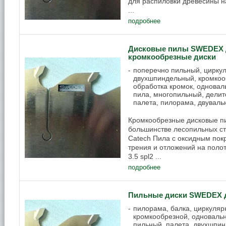
для распиловки древесины на
...
подробнее
Дисковые пилы SWEDEX д
кромкообрезные диски
поперечно пильный, циркул
двухшпиндельный, кромкооб
обработка кромок, одновал
пила, многопильный, делит
палета, пилорама, двуваль
Кромкообрезные дисковые п
большинстве лесопильных ст
Catech Пила с оксидным пок
трения и отложений на полотн
3.5 spl2 ...
подробнее
Пильные диски SWEDEX д
пилорама, балка, циркуляр
кромкообрезной, одноваль
пильный, палета, двухшпи