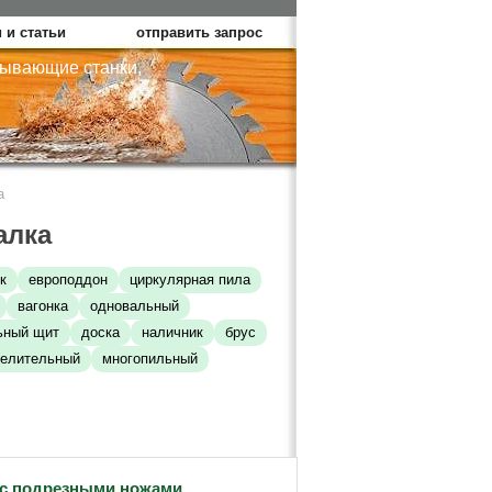
 и статьи
отправить запрос
тывающие станки,
а
алка
к
европоддон
циркулярная пила
вагонка
одновальный
ьный щит
доска
наличник
брус
елительный
многопильный
с подрезными ножами,