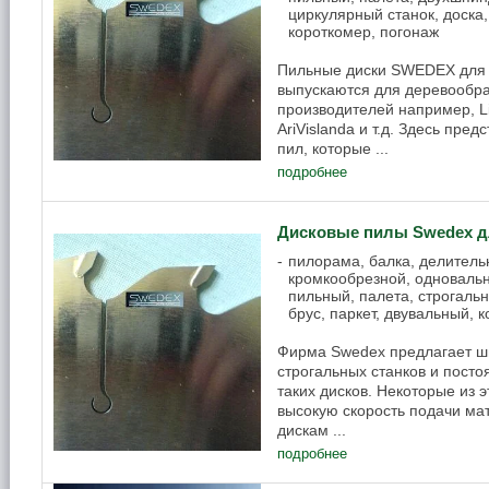
циркулярный станок, доска,
короткомер, погонаж
Пильные диски SWEDEX для 
выпускаются для деревообр
производителей например, Li
AriVislanda и т.д. Здесь пре
пил, которые ...
подробнее
Дисковые пилы Swedex д
пилорама, балка, делительн
кромкообрезной, одноваль
пильный, палета, строгальн
брус, паркет, двувальный, 
Фирма Swedex предлагает ш
строгальных станков и пост
таких дисков. Некоторые из 
высокую скорость подачи мат
дискам ...
подробнее