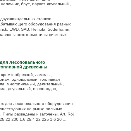
 наличник, брус, паркет, двувальный,
двухшпиндельных станков
абатывающего оборудования разных
nck, EWD, SAB, Heinola, Söderhamn,
дставлены некоторые типы дисковых
для лесоповального
 топливной древесины
, кромкообрезной, ламель ,
гонаж, одновальный, топливная
ла, многопильный, делительный,
ама, двувальный, европоддон,
x для лесоповального оборудования
существующих на рынке пильных
. Пилы разведены и заточены. Art. Röj
25 22 200 1,6 25,4 22 225 1,6 20 ...