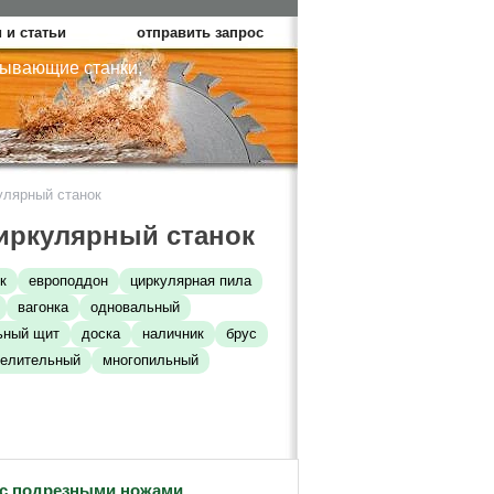
 и статьи
отправить запрос
тывающие станки,
улярный станок
иркулярный станок
к
европоддон
циркулярная пила
вагонка
одновальный
ьный щит
доска
наличник
брус
елительный
многопильный
с подрезными ножами,