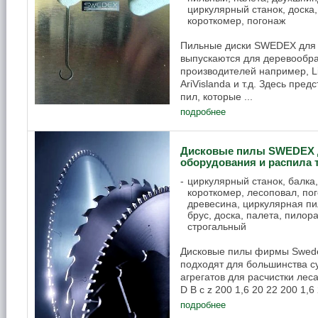
циркулярный станок, доска,
короткомер, погонаж
Пильные диски SWEDEX для 
выпускаются для деревообр
производителей например, Li
AriVislanda и т.д. Здесь пре
пил, которые ...
подробнее
Дисковые пилы SWEDEX 
оборудования и распила
циркулярный станок, балка
короткомер, лесоповал, по
древесина, циркулярная пи
брус, доска, палета, пилор
строгальный
Дисковые пилы фирмы Swede
подходят для большинства 
агрегатов для расчистки леса
D B с z 200 1,6 20 22 200 1,6 
подробнее