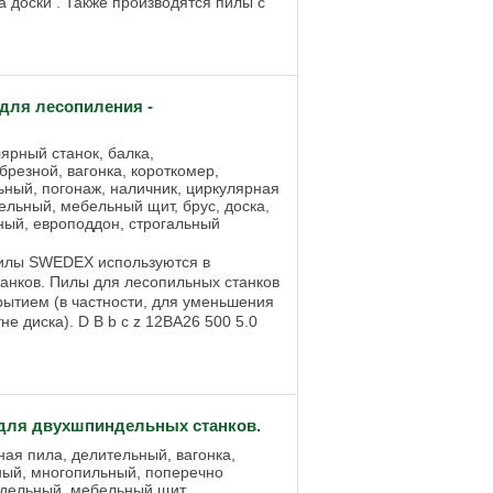
 доски . Также производятся пилы с
ля лесопиления -
ярный станок, балка,
резной, вагонка, короткомер,
ьный, погонаж, наличник, циркулярная
ельный, мебельный щит, брус, доска,
ный, европоддон, строгальный
илы SWEDEX используются в
анков. Пилы для лесопильных станков
рытием (в частности, для уменьшения
е диска). D B b c z 12BA26 500 5.0
ля двухшпиндельных станков.
ная пила, делительный, вагонка,
ный, многопильный, поперечно
ндельный, мебельный щит,