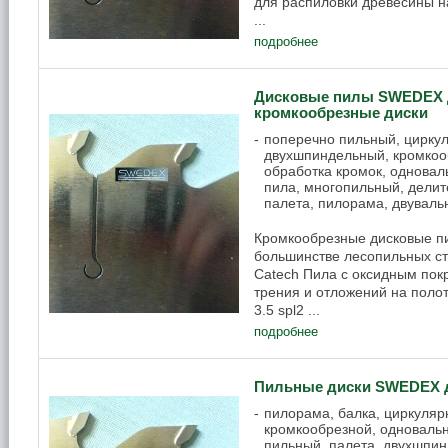
для распиловки древесины на
...
подробнее
Дисковые пилы SWEDEX д
кромкообрезные диски
поперечно пильный, циркул
двухшпиндельный, кромкооб
обработка кромок, одновал
пила, многопильный, делит
палета, пилорама, двуваль
Кромкообрезные дисковые п
большинстве лесопильных ст
Catech Пила с оксидным пок
трения и отложений на полотн
3.5 spl2 ...
подробнее
Пильные диски SWEDEX д
пилорама, балка, циркуляр
кромкообрезной, одноваль
пильный, палета, двухшпи