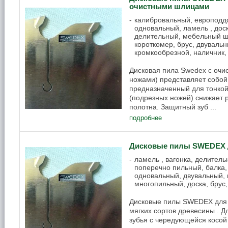
очистными шлицами
калибровальный, европоддо
одновальный, ламель , доск
делительный, мебельный щи
короткомер, брус, двуваль
кромкообрезной, наличник
Дисковая пила Swedex с оч
ножами) представляет собой 
предназначенный для тонкой
(подрезных ножей) снижает р
полотна. Защитный зуб ...
подробнее
Дисковые пилы SWEDEX 
ламель , вагонка, делител
поперечно пильный, балка,
одновальный, двувальный, 
многопильный, доска, брус
Дисковые пилы SWEDEX для 
мягких сортов древесины . 
зубья с чередующейся косой