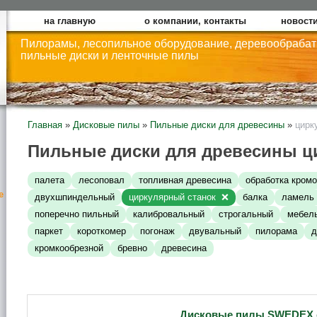
на главную
о компании, контакты
новости
Пилорамы, лесопильное оборудование, деревообраба
пильные диски и ленточные пилы
Главная
»
Дисковые пилы
»
Пильные диски для древесины
»
цирк
Пильные диски для древесины ц
палета
лесоповал
топливная древесина
обработка кромо
е
двухшпиндельный
циркулярный станок
балка
ламель
поперечно пильный
калибровальный
строгальный
мебел
паркет
короткомер
погонаж
двувальный
пилорама
д
кромкообрезной
бревно
древесина
Дисковые пилы SWEDEX 