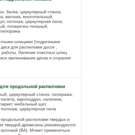
н, балка, циркулярный станок,
а, вагонка, многопильный,
т, погонаж, циркулярная пила,
ный, поперечно пильный,
, пилорама
истными шлицами (подрезными
диск для распиловки досок ,
 работы. Наличие очистных шлиц
иск заклинивания диска и сгорания
для продольной распиловки
ьный, циркулярный станок, пилорама,
 палета, европоддон, наличник,
паркет, мебельный щит,
, погонаж, циркулярная пила
продольной распиловки твердых и
Для твердой древесины рекомендуются
 заточкой (ВА). Может применяться