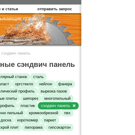
 и статьи
отправить запрос
тывающие станки,
сэндвич панель
ные сэндвич панель
улярный станок
сталь
пласт
оргстекло
нейлон
фанера
лический профиль
вырезка пазов
ые плиты
шипорез
многопильный
профиль
пластик
сэндвич панель
чно пильный
кромкообрезной
пвх
доска
короткомер
паркет
скрой плит
пилорама
гипсокартон