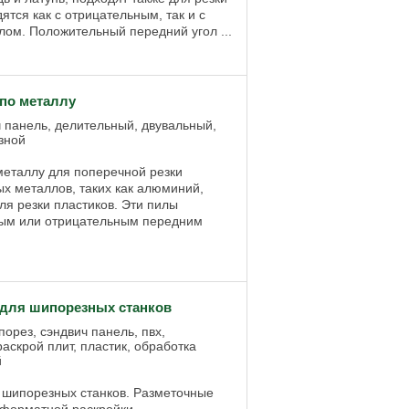
ятся как с отрицательным, так и с
ом. Положительный передний угол ...
по металлу
ич панель, делительный, двувальный,
зной
еталлу для поперечной резки
ых металлов, таких как алюминий,
ля резки пластиков. Эти пилы
ным или отрицательным передним
для шипорезных станков
орез, сэндвич панель, пвх,
аскрой плит, пластик, обработка
й
шипорезных станков. Разметочные
форматной раскройки