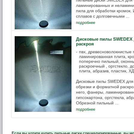
ламинированных и неламинир
пила для обработки кромок.
сплавов с долговечными ...
подробнее
Дисковые пилы SWEDEX д
раскроя
пвх, древесноволокнистые
ламинированная плита, кро
поперечно пильный, оконн
раскроечный , оргстекло, 
плита, абразив, пластик, Х
Дисковые пилы SWEDEX для 
обрезки и форматной раскро
него, фанеры, ламинированн
гипсокартона, оргстекла, аб
Обрезной пильный ...
подробнее
Если вы хотите купить пильные диски специализированные, вы м