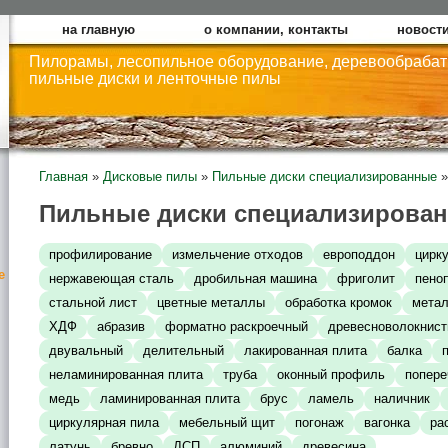
на главную
о компании, контакты
новости
Пилорамы, лесопильное оборудование, деревообраба
пильные диски и ленточные пилы
Главная
»
Дисковые пилы
»
Пильные диски специализированные
»
Пильные диски специализирован
профилирование
измельчение отходов
европоддон
цирк
е
нержавеющая сталь
дробильная машина
фриголит
пено
стальной лист
цветные металлы
обработка кромок
метал
ХДФ
абразив
форматно раскроечный
древесноволокнист
двувальный
делительный
лакированная плита
балка
неламинированная плита
труба
оконный профиль
попере
медь
ламинированная плита
брус
ламель
наличник
циркулярная пила
мебельный щит
погонаж
вагонка
ра
латунь
бревно
ДСП
алюминий
древесина