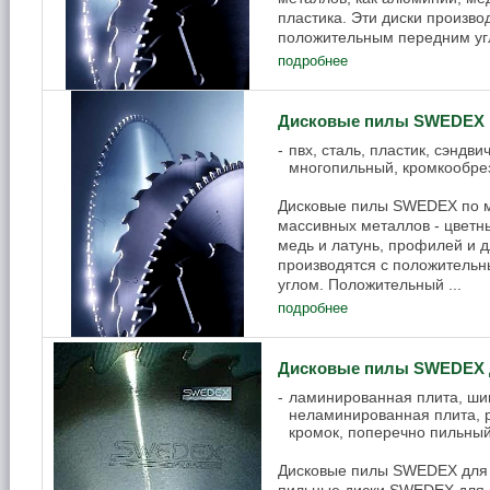
пластика. Эти диски производ
положительным передним угл
подробнее
Дисковые пилы SWEDEX 
пвх, сталь, пластик, сэндв
многопильный, кромкообре
Дисковые пилы SWEDEX по м
массивных металлов - цветн
медь и латунь, профилей и д
производятся с положитель
углом. Положительный ...
подробнее
Дисковые пилы SWEDEX 
ламинированная плита, шип
неламинированная плита, р
кромок, поперечно пильны
Дисковые пилы SWEDEX для 
пильные диски SWEDEX для 