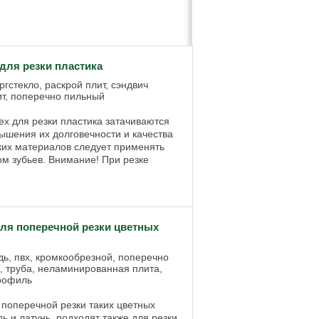
ля резки пластика
ргстекло, раскрой плит, сэндвич
ит, поперечно пильный
 для резки пластика затачиваются
ышения их долговечности и качества
нких материалов следует применять
м зубьев. Внимание! При резке
ля поперечной резки цветных
ь, пвх, кромкообрезной, поперечно
 труба, неламинированная плита,
профиль
поперечной резки таких цветных
ь и латунь, подходят также для резки