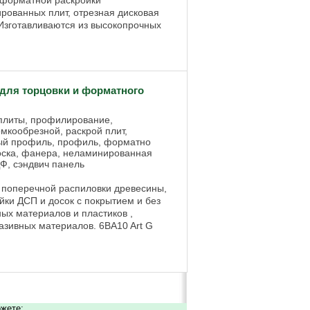
ованных плит, отрезная дисковая
 Изготавливаются из высокопрочных
ля торцовки и форматного
 плиты, профилирование,
мкообрезной, раскрой плит,
ый профиль, профиль, форматно
доска, фанера, неламинированная
ДФ, сэндвич панель
поперечной распиловки древесины,
йки ДСП и досок с покрытием и без
ых материалов и пластиков ,
разивных материалов. 6BA10 Art G
ожете: