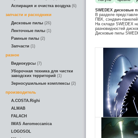
Аспирация и очистка воздуха
6
SWEDEX дисковые пи
запчасти и расходники
В разделе представле
ПВХ, сэндвич-панелей,
Дисковые пилы
26
На складе SWEDEX нах
разновидностей диско
Ленточные пилы
1
Дисковые пилы SWEDEX
Рамные пилы
2
Запчасти
1
разное
Видеокурсы
7
Уборочная техника для чистки
заводских территорий
1
Зерносушильные комплексы
2
производитель
A.COSTA.Righi
ALMAB
FALACH
IMAS Aeromeccanica
LOGOSOL