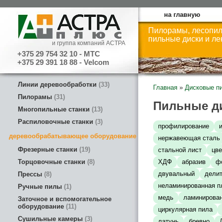
на главную
Пилорамы, лесопил
пильные диски и л
и группа компаний АСТРА
+375 29 754 32 10 - МТС
+375 29 391 18 88 - Velcom
Линии деревообработки
33
Главная
»
Дисковые п
Пилорамы
31
Пильные д
Многопильные станки
13
Распиловочные станки
3
профилирование
деревообрабатывающее оборудование
нержавеющая сталь
Фрезерные станки
19
стальной лист
цв
Торцовочные станки
8
ХДФ
абразив
ф
двувальный
дели
Прессы
8
неламинированная п
Ручные пилы
1
медь
ламинирован
Заточное и вспомогательное
оборудование
11
циркулярная пила
Сушильные камеры
3
латунь
бревно