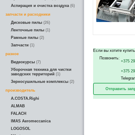
Аспирация и очистка воздуха
6
запчасти и расходники
Дисковые пилы
26
Ленточные пилы
1
Рамные пилы
2
Запчасти
1
Если вы хотите купит
разное
Позвонить:
+375 29
Видеокурсы
7
Уборочная техника для чистки
+375 2
заводских территорий
1
Telegra
Зерносушильные комплексы
2
Отправить зап
производитель
A.COSTA.Righi
ALMAB
FALACH
IMAS Aeromeccanica
LOGOSOL