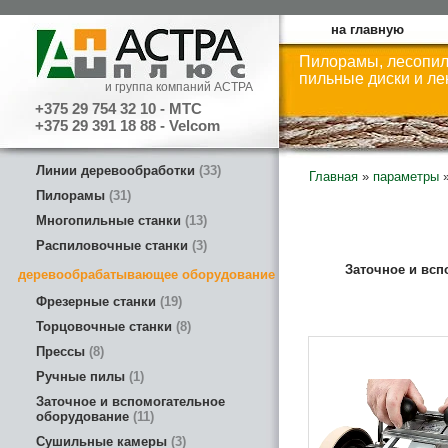
на главную
Пилорамы, лесопил
пильные диски и л
и группа компаний АСТРА
+375 29 754 32 10 - МТС
+375 29 391 18 88 - Velcom
Линии деревообработки
33
Главная
»
параметры
Пилорамы
31
Многопильные станки
13
Распиловочные станки
3
Заточное и всп
деревообрабатывающее оборудование
Фрезерные станки
19
Торцовочные станки
8
Прессы
8
Ручные пилы
1
Заточное и вспомогательное
оборудование
11
Сушильные камеры
3