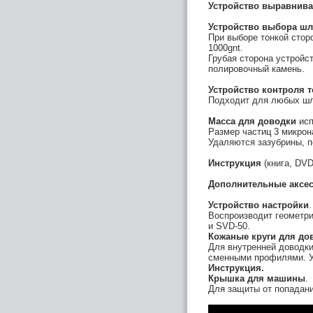
Устройство выравнива
Устройство выбора ш
При выборе тонкой стор
1000gnt.
Грубая сторона устройс
полировочный камень.
Устройство контроля т
Подходит для любых ш
Масса для доводки
исп
Размер частиц 3 микрон
Удаляются зазубрины, п
Инструкция
(книга, DVD
Дополнительные аксес
Устройство настройки
.
Воспроизводит геометр
и SVD-50.
Кожаные круги для до
Для внутренней доводки
сменными профилями. Ус
Инструкция.
Крышка для машины
.
Для защиты от попадани