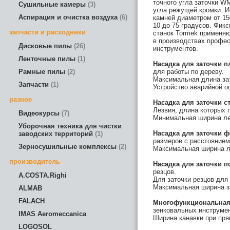
точного угла заточки W
Сушильные камеры
3
угла режущей кромки. 
Аспирация и очистка воздуха
6
камней диаметром от 15
10 до 75 градусов. Фик
запчасти и расходники
станок Tormek применяют
в производствах профе
Дисковые пилы
26
инструментов.
Ленточные пилы
1
Насадка для заточки
п
Рамные пилы
2
для работы по дереву.
Максимальная длина за
Запчасти
1
Устройство аварийной о
разное
Насадка для заточки
с
Лезвия, длина которых 
Видеокурсы
7
Минимальная ширина ле
Уборочная техника для чистки
Насадка для заточки
ф
заводских территорий
1
размеров с расстоянием
Зерносушильные комплексы
2
Максимальная ширина л
производитель
Насадка для заточки
п
резцов.
A.COSTA.Righi
Для заточки резцов для
Максимальная ширина з
ALMAB
FALACH
Многофункциональная
зенковальных инструмен
IMAS Aeromeccanica
Ширина канавки при пря
LOGOSOL