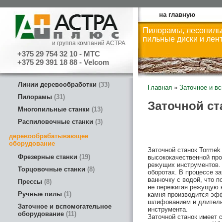
на главную
Пилорамы, лесопиль
пильные диски и лен
и группа компаний АСТРА
+375 29 754 32 10 - МТС
+375 29 391 18 88 - Velcom
Линии деревообработки
33
Главная
»
Заточное и в
Пилорамы
31
Заточной ст
Многопильные станки
13
Распиловочные станки
3
деревообрабатывающее
оборудование
Заточной станок Tormek
Фрезерные станки
19
высококачественной пр
режущих инструментов. 
Торцовочные станки
8
оборотах. В процессе з
ванночку с водой, что 
Прессы
8
не пережигая режущую к
Ручные пилы
1
камня производится эфф
шлифованием и длител
Заточное и вспомогательное
инструмента.
оборудование
11
Заточной станок имеет 