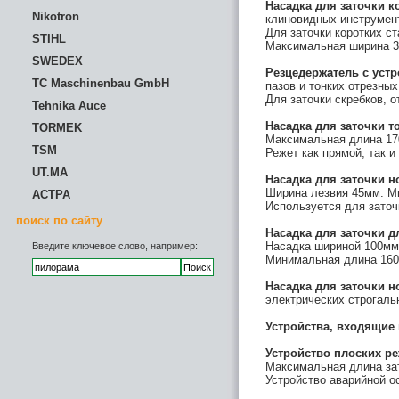
Насадка для заточки
к
Nikotron
клиновидных инструмент
Для заточки коротких с
STIHL
Максимальная ширина 
SWEDEX
Резцедержатель с устр
TC Maschinenbau GmbH
пазов и тонких отрезных
Для заточки скребков, о
Tehnika Auce
Насадка для заточки
т
TORMEK
Максимальная длина 17
TSM
Режет как прямой, так 
UT.MA
Насадка для заточки
н
Ширина лезвия 45мм. М
АСТРА
Используется для заточ
поиск по сайту
Насадка для заточки
д
Насадка шириной 100мм 
Введите ключевое слово, например:
Минимальная длина 16
Насадка для заточки
н
электрических строгаль
Устройства, входящие 
Устройство плоских р
Максимальная длина за
Устройство аварийной о