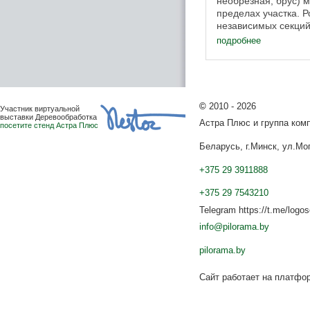
необрезная, брус) 
пределах участка. Р
независимых секций
Приводные ролики 
подробнее
секционным валом ..
©
2010 - 2026
Участник виртуальной
выставки Деревообработка
Астра Плюс и группа ко
посетите стенд Астра Плюс
Беларусь, г.Минск, ул.Мог
+375 29 3911888
+375 29 7543210
Telegram https://t.me/logo
info@pilorama.by
pilorama.by
Сайт работает на платф