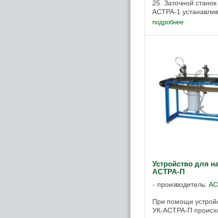
25. Заточной станок
АСТРА-1 устанавлив
на которой съемные
подробнее
Устройство для н
АСТРА-П
производитель:
АС
При помощи устройс
УК-АСТРА-П происхо