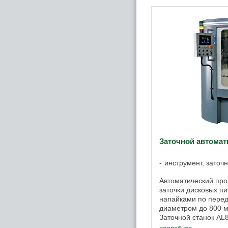
Заточной автомат
инструмент, заточ
Автоматический пр
заточки дисковых п
напайками по перед
диаметром до 800 м
Заточной станок AL
заточных участков 