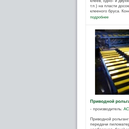
клеев, одно- и дву
т.п.) на пласти досо
клееного бруса. Кон
нанесения клея УК-А
подробнее
Приводной рольг
производитель:
АС
Приводной рольганг
передачи пиломатер