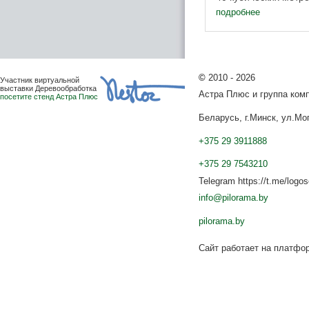
быть изготовлена п
подробнее
заказчика с ...
©
2010 - 2026
Участник виртуальной
выставки Деревообработка
Астра Плюс и группа ко
посетите стенд Астра Плюс
Беларусь, г.Минск, ул.Мог
+375 29 3911888
+375 29 7543210
Telegram https://t.me/logo
info@pilorama.by
pilorama.by
Сайт работает на платф