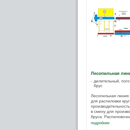
Лесопильная лин
делительный, пого
брус
Лесопильная линия
для распиловки круг
производительность
в смену для произво
бруса. Распиловочн
изготовлена под зак
подробнее
производства и ...