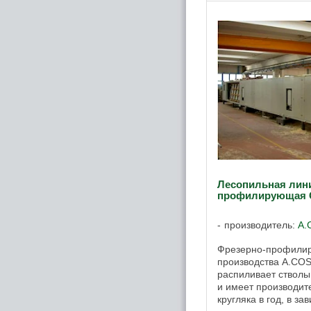
Лесопильная лин
профилирующая G
производитель:
A.
Фрезерно-профили
производства A.COST
распиливает стволы
и имеет производит
кругляка в год, в з