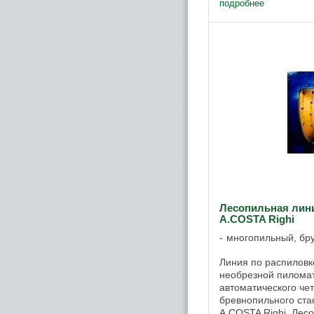
и среднего диаметр
подробнее
Лесопильная линия
A.COSTA Righi
многопильный, бр
Линия по распиловк
необрезной пилома
автоматического че
бревнопильного ста
A.COSTA Righi. Лес