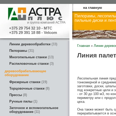
на главную
Пилорамы, лесопиль
пильные диски и лен
и группа компаний АСТРА
+375 29 754 32 10 - МТС
+375 29 391 18 88 - Velcom
Линии деревообработки
33
Главная
»
Линии дерево
Пилорамы
31
Линия палет
Многопильные станки
13
Распиловочные станки
3
деревообрабатывающее
оборудование
Лесопильная линия пре
Фрезерные станки
19
тонкомерной и среднеме
заготовки, доски, шпал
Торцовочные станки
8
под конкретные цели и 
- от 30 до 100 м3, по к
Прессы
8
периметру или с продо
Ручные пилы
1
цеха.
Заточное и вспомогательное
Она также может быть о
оборудование
11
перерабатывается в осн