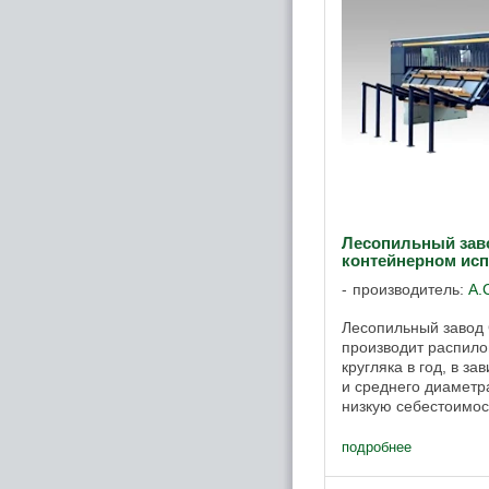
Лесопильный заво
контейнерном ис
производитель:
A.
Лесопильный завод 
производит распило
кругляка в год, в з
и среднего диаметр
низкую себестоимос
Лесопильный завод 
...
подробнее