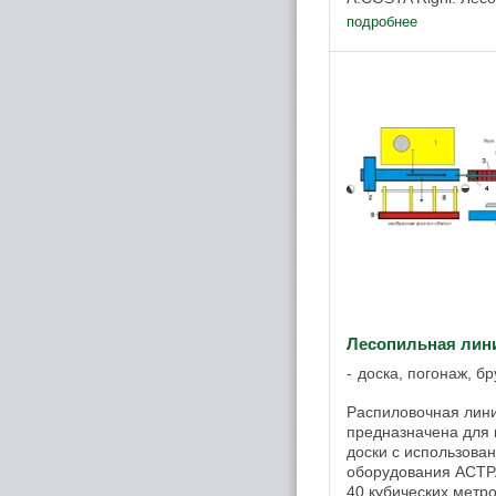
являются высокоте
подробнее
эффективным ...
Лесопильная лин
доска, погонаж, б
Распиловочная лин
предназначена для 
доски с использова
оборудования АСТР
40 кубических метро