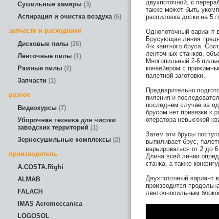
двухпоточной, с перера
Сушильные камеры
3
также может быть укомп
Аспирация и очистка воздуха
6
распиловка доски на 5 г
запчасти и расходники
Однопоточный вариант 
Брусующая линия предна
Дисковые пилы
26
4-х кантного бруса. Со
ленточных станков, объ
Ленточные пилы
1
Многопильный 2-6 пиль
Рамные пилы
2
конвейером с прижимны
палетной заготовки.
Запчасти
1
Предварительно подгото
разное
пиления и последовател
последнем случае за од
Видеокурсы
7
брусом нет привязки к 
оператора невысокой кв
Уборочная техника для чистки
заводских территорий
1
Затем эти брусы поступ
Зерносушильные комплексы
2
выпиливает брус, палет
варьироваться от 2 до 
производитель
Длина всей линии опред
станка, а также конфигу
A.COSTA.Righi
Двухпоточный вариант в
ALMAB
производится продольн
FALACH
ленточнопильным блоком
IMAS Aeromeccanica
LOGOSOL