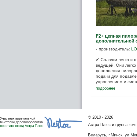
F2+ цепная пилора
дополнительной 
производитель:
L
✔ Салазки легко и п
ведущей. Они легко
дополнения пилора
подачи для подавле
управлением и сист
охлаждения. ✔ Идеа
подробнее
операции ...
©
2010 - 2026
Участник виртуальной
выставки Деревообработка
Астра Плюс и группа ко
посетите стенд Астра Плюс
Беларусь, г.Минск, ул.Мог