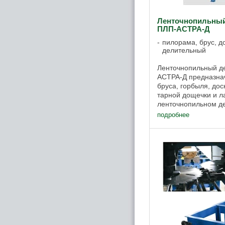
Ленточнопильный
ПЛП-АСТРА-Д
пилорама, брус, до
делительный
Ленточнопильный д
АСТРА-Д предназнач
бруса, горбыля, дос
тарной дощечки и л
ленточнопильном де
с непрерывной подач
подробнее
пиления. ...