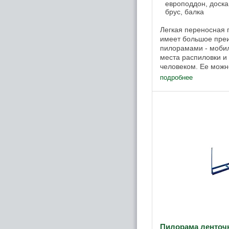
европоддон, доска
брус, балка
Легкая переносная 
имеет большое пре
пилорамами - мобиль
места распиловки и
человеком. Ее можн
автомобиля. Благод
подробнее
пилорамы ...
Пилорама ленточ