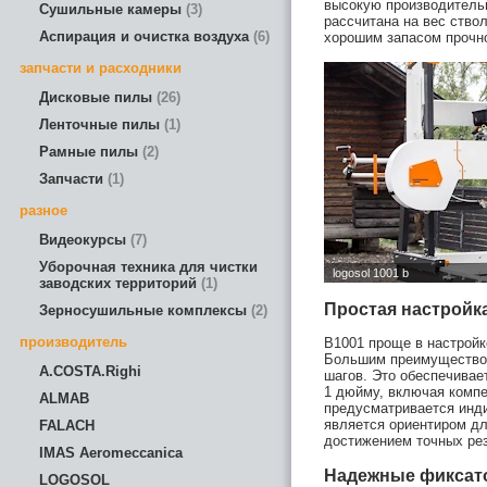
высокую производитель
Сушильные камеры
3
рассчитана на вес ство
Аспирация и очистка воздуха
6
хорошим запасом прочн
запчасти и расходники
Дисковые пилы
26
Ленточные пилы
1
Рамные пилы
2
Запчасти
1
разное
Видеокурсы
7
Уборочная техника для чистки
заводских территорий
1
Простая настройк
Зерносушильные комплексы
2
производитель
B1001 проще в настройк
Большим преимуществом
A.COSTA.Righi
шагов. Это обеспечивае
1 дюйму, включая комп
ALMAB
предусматривается инди
является ориентиром дл
FALACH
достижением точных рез
IMAS Aeromeccanica
Надежные фиксат
LOGOSOL