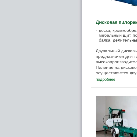
Дисковая пилора
доска, кромкообре
мебельный щит, по
балка, делительны
Двувальный дисков
предназначен для т
высокопроизводител
Пиление на дисков
осуществляется дву
расположенными в 
подробнее
узел дисковой пило