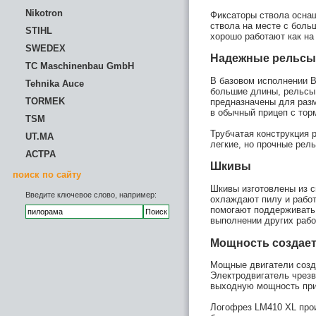
Nikotron
Фиксаторы ствола оснащ
ствола на месте с боль
STIHL
хорошо работают как на 
SWEDEX
Надежные рельсы
TC Maschinenbau GmbH
В базовом исполнении B
Tehnika Auce
большие длины, рельсы
TORMEK
предназначены для разм
в обычный прицеп с тор
TSM
Трубчатая конструкция 
UT.MA
легкие, но прочные рел
АСТРА
Шкивы
поиск по сайту
Шкивы изготовлены из с
Введите ключевое слово, например:
охлаждают пилу и работ
помогают поддерживать 
выполнении других рабо
Мощность создает
Мощные двигатели созда
Электродвигатель чрезв
выходную мощность при
Логофрез LM410 XL прои