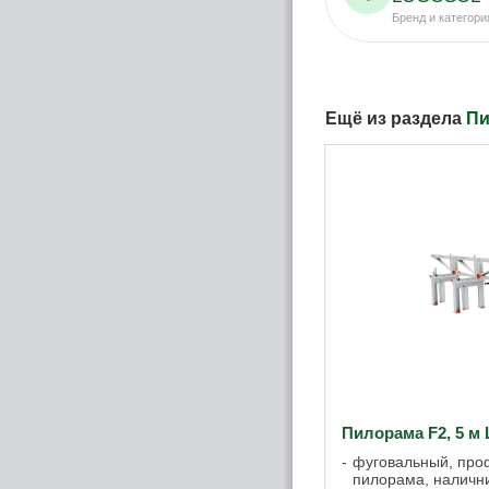
Бренд и категори
Ещё из раздела
П
Пилорама F2, 5 м
фуговальный, про
пилорама, налични