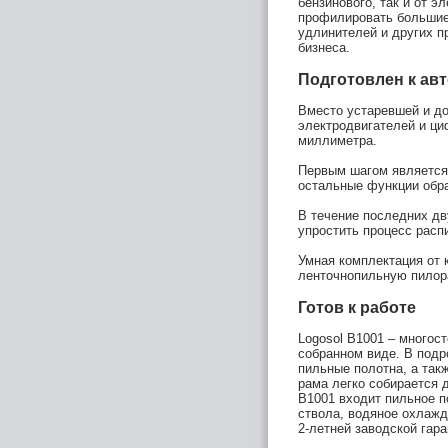
бензинового, так и от 
профилировать большие
удлинителей и других п
бизнеса.
Подготовлен к ав
Вместо устаревшей и до
электродвигателей и ц
миллиметра.
Первым шагом является
остальные функции обра
В течение последних дв
упростить процесс расп
Умная комплектация от 
ленточнопильную пилор
Готов к работе
Logosol B1001 – многос
собранном виде. В подр
пильные полотна, а так
рама легко собирается 
B1001 входит пильное п
ствола, водяное охлажд
2-летней заводской гар