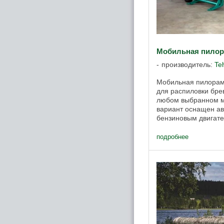
Мобильная пилор
производитель:
Te
Мобильная пилорам
для распиловки брев
любом выбранном м
вариант оснащен а
бензиновым двигат
имеет рельсовый пут
с ручным ...
подробнее