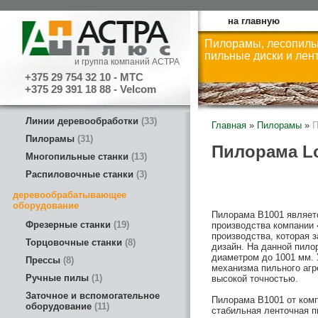
на главную
Пилорамы, лесопиль
пильные диски и лен
и группа компаний АСТРА
+375 29 754 32 10 - МТС
+375 29 391 18 88 - Velcom
Линии деревообработки
33
Главная
»
Пилорамы
»
П
Пилорамы
31
Пилорама Lo
Многопильные станки
13
Распиловочные станки
3
деревообрабатывающее
оборудование
Пилорама B1001 являет
Фрезерные станки
19
производства компании 
производства, которая 
Торцовочные станки
8
дизайн. На данной пил
диаметром до 1001 мм.
Прессы
8
механизма пильного агр
Ручные пилы
1
высокой точностью.
Заточное и вспомогательное
Пилорама B1001 от комп
оборудование
11
стабильная ленточная 