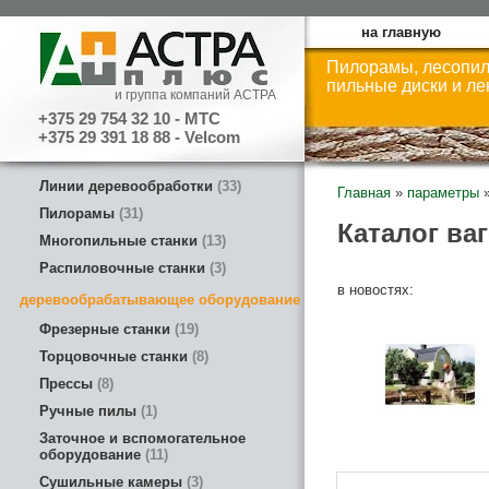
на главную
Пилорамы, лесопил
пильные диски и л
и группа компаний АСТРА
+375 29 754 32 10 - МТС
+375 29 391 18 88 - Velcom
Линии деревообработки
33
Главная
»
параметры
Пилорамы
31
Каталог ва
Многопильные станки
13
Распиловочные станки
3
в новостях:
деревообрабатывающее оборудование
Фрезерные станки
19
Торцовочные станки
8
Прессы
8
Ручные пилы
1
Заточное и вспомогательное
оборудование
11
Сушильные камеры
3