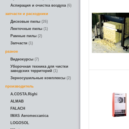
Аспирация и очистка воздуха
6
запчасти и расходники
Дисковые пилы
26
Ленточные пилы
1
Рамные пилы
2
Запчасти
1
разное
Видеокурсы
7
Уборочная техника для чистки
заводских территорий
1
Зерносушильные комплексы
2
производитель
A.COSTA.Righi
ALMAB
FALACH
IMAS Aeromeccanica
LOGOSOL